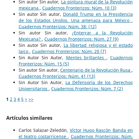
Sin autor Sin autor,
La pintura mural de la Revolución
mexicana
,
Cuadernos Fronterizos: Núm. 10 (3)
Sin autor Sin autor,
Donald Trump en la Presidencia
de los Estados Unidos. Una amenaza para México
,
Cuadernos Fronterizos: Núm. 38: (12)
Sin autor Sin autor,
¿Enterrar a la Revolución
Mexicana?
,
Cuadernos Fronterizos: Núm. 27 (9)
Sin autor Sin autor,
La libertad religiosa y el estado
laico
,
Cuadernos Fronterizos: Núm. 20 (7)
Sin Autor Sin Autor,
Mentes brillantes
,
Cuadernos
Fronterizos: Núm. 15 (5)
Sin autor Sin autor,
Centenario de la Revolución Rusa
,
Cuadernos Fronterizos: Núm. 41 (13)
Sin Autor Sin Autor,
La Defensoría de los Derechos
Universitarios
,
Cuadernos Fronterizos: Núm. 7 (2)
1
2
3
4
5
>
>>
Artículos similares
Carlos Salazar-Zeledón,
Víctor Hugo Rascón Banda en
el teatro costarricense
,
Cuadernos Fronterizos: Núm.