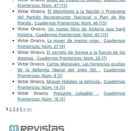
Fronterizos: Núm. 47 (15)
Víctor Orozco,
El Manifiesto a la Nación y Programa
del Partido Reconstructor Nacional o Plan de Río
Florido
,
Cuadernos Fronterizos: Núm. 46 (15)
Víctor Orozco,
Un nuevo libro de historia que hará
historia
,
Cuadernos Fronterizos: Núm. 45 (15)
Víctor Orozco,
La mujer de manos rojas
,
Cuadernos
Fronterizos: Núm. 27 (9)
Víctor Orozco,
El secreto de Soraya o la fuerza de los
dogmas
,
Cuadernos Fronterizos: Núm. 20 (7)
Víctor Orozco,
Carlos Monsiváis, Las herencias ocultas
de la Reforma liberal del siglo XIX
,
Cuadernos
Fronterizos: Núm. 8 (2)
Víctor Orozco,
Miguel Hidalgo, la película
,
Cuadernos
Fronterizos: Núm. 16 (5)
Víctor Orozco,
Presunto culpable
,
Cuadernos
Fronterizos: Núm. 18 (5)
1
2
3
4
5
>
>>