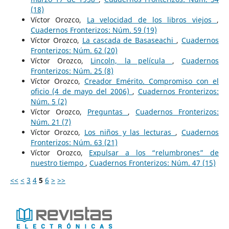
(18)
Víctor Orozco,
La velocidad de los libros viejos
,
Cuadernos Fronterizos: Núm. 59 (19)
Víctor Orozco,
La cascada de Basaseachi
,
Cuadernos
Fronterizos: Núm. 62 (20)
Víctor Orozco,
Lincoln, la película
,
Cuadernos
Fronterizos: Núm. 25 (8)
Víctor Orozco,
Creador Emérito. Compromiso con el
oficio (4 de mayo del 2006)
,
Cuadernos Fronterizos:
Núm. 5 (2)
Víctor Orozco,
Preguntas
,
Cuadernos Fronterizos:
Núm. 21 (7)
Víctor Orozco,
Los niños y las lecturas
,
Cuadernos
Fronterizos: Núm. 63 (21)
Víctor Orozco,
Expulsar a los “relumbrones” de
nuestro tiempo
,
Cuadernos Fronterizos: Núm. 47 (15)
<<
<
3
4
5
6
>
>>