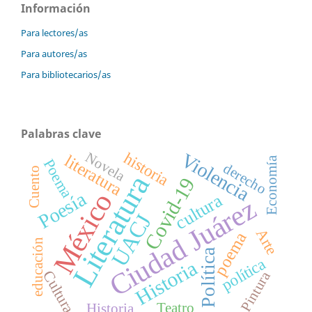
Información
Para lectores/as
Para autores/as
Para bibliotecarios/as
Palabras clave
historia
Violencia
Novela
literatura
Economía
Poema
derecho
Cuento
Literatura
Covid-19
México
Poesía
cultura
Ciudad Juárez
UACJ
Arte
poema
educación
Política
política
Historia
Cultura
Pintura
Teatro
Historia.