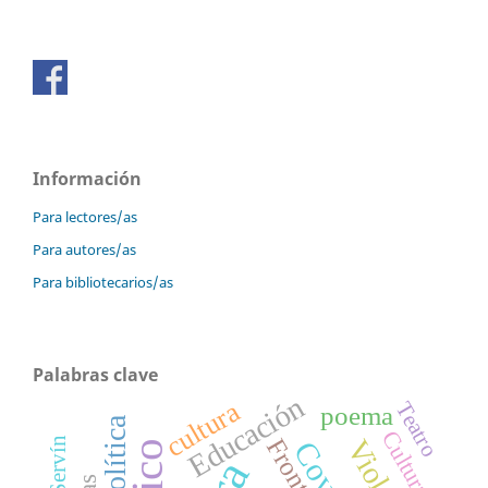
Información
Para lectores/as
Para autores/as
Para bibliotecarios/as
Palabras clave
Educación
cultura
Teatro
poema
Política
Cultura
Frontera