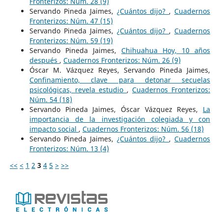
Fronterizos: Núm. 28 (9)
Servando Pineda Jaimes,
¿Cuántos dijo?
,
Cuadernos
Fronterizos: Núm. 47 (15)
Servando Pineda Jaimes,
¿Cuántos dijo?
,
Cuadernos
Fronterizos: Núm. 59 (19)
Servando Pineda Jaimes,
Chihuahua Hoy, 10 años
después
,
Cuadernos Fronterizos: Núm. 26 (9)
Óscar M. Vázquez Reyes, Servando Pineda Jaimes,
Confinamiento, clave para detonar secuelas
psicológicas, revela estudio
,
Cuadernos Fronterizos:
Núm. 54 (18)
Servando Pineda Jaimes, Óscar Vázquez Reyes,
La
importancia de la investigación colegiada y con
impacto social
,
Cuadernos Fronterizos: Núm. 56 (18)
Servando Pineda Jaimes,
¿Cuántos dijo?
,
Cuadernos
Fronterizos: Núm. 13 (4)
<<
<
1
2
3
4
5
>
>>