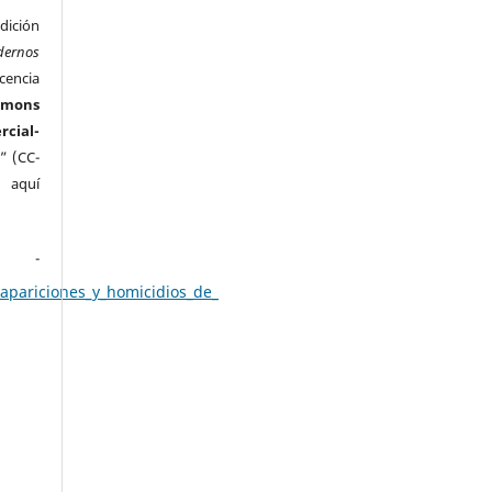
ición
dernos
cencia
mmons
ial-
” (CC-
e aquí
.
apariciones_y_homicidios_de_