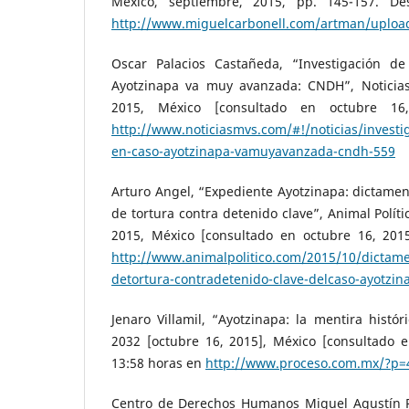
México, septiembre, 2015, pp. 145-157. De
http://www.miguelcarbonell.com/artman/upload
Oscar Palacios Castañeda, “Investigación d
Ayotzinapa va muy avanzada: CNDH”, Noticia
2015, México [consultado en octubre 1
http://www.noticiasmvs.com/#!/noticias/investi
en-caso-ayotzinapa-vamuyavanzada-cndh-559
Arturo Angel, “Expediente Ayotzinapa: dictamen 
de tortura contra detenido clave”, Animal Polít
2015, México [consultado en octubre 16, 2015
http://www.animalpolitico.com/2015/10/dictamen
detortura-contradetenido-clave-delcaso-ayotzin
Jenaro Villamil, “Ayotzinapa: la mentira histór
2032 [octubre 16, 2015], México [consultado e
13:58 horas en
http://www.proceso.com.mx/?p=
Centro de Derechos Humanos Miguel Agustín Pro