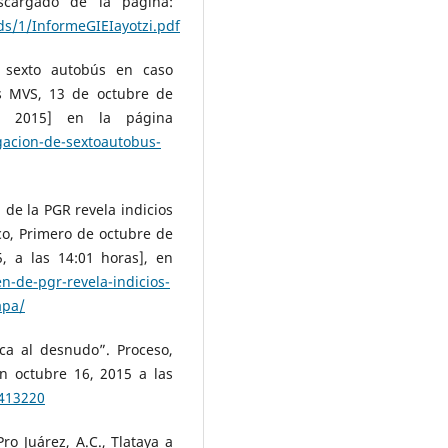
scargado de la página:
s/1/InformeGIEIayotzi.pdf
e sexto autobús en caso
s MVS, 13 de octubre de
6, 2015] en la página
gacion-de-sextoautobus-
de la PGR revela indicios
ico, Primero de octubre de
, a las 14:01 horas], en
-de-pgr-revela-indicios-
apa/
ica al desnudo”. Proceso,
n octubre 16, 2015 a las
413220
 Juárez, A.C., Tlataya a