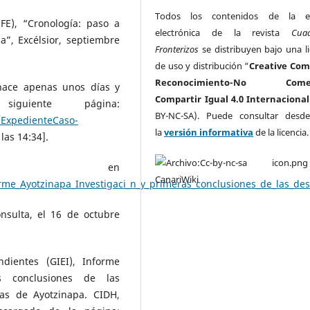
Todos los contenidos de la ed
FE), “Cronología: paso a
electrónica de la revista
Cua
a”, Excélsior, septiembre
Fronterizos
se distribuyen bajo una li
de uso y distribución “
Creative Co
Reconocimiento-No Comerc
hace apenas unos días y
Compartir Igual 4.0 Internacional
guiente página:
BY-NC-SA). Puede consultar desd
/ExpedienteCaso-
la
versión informativa
de la licencia
 las 14:34].
le en
me_Ayotzinapa_Investigaci_n_y_primeras_conclusiones_de_las_des
onsulta, el 16 de octubre
ndientes (GIEI), Informe
as conclusiones de las
tas de Ayotzinapa. CIDH,