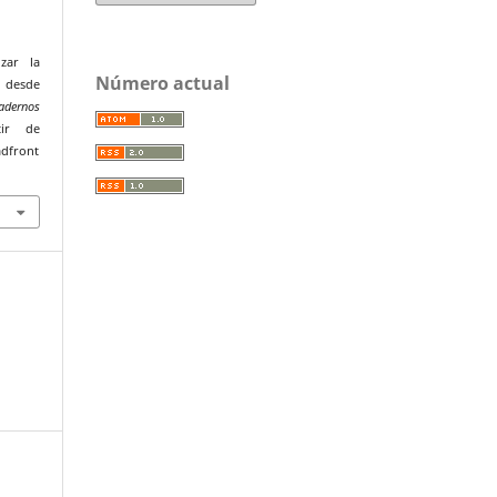
izar la
Número actual
a desde
adernos
tir de
adfront