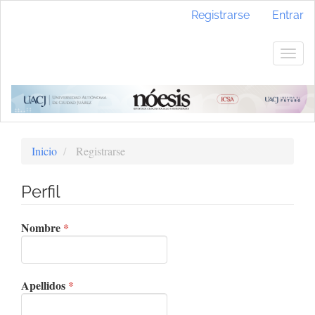
Navegación
Registrarse
Entrar
principal
Contenido
principal
Togg
Barra
navig
lateral
Inicio
Registrarse
Perfil
Obligatorio
Nombre
*
Obligatorio
Apellidos
*