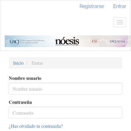
Navegación
Registrarse
Entrar
principal
Contenido
principal
Togg
Barra
navig
lateral
Inicio
Entrar
Nombre usuario
Contraseña
¿Has olvidado tu contraseña?