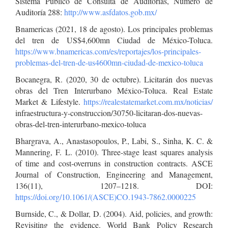
Sistema Público de Consulta de Auditorías, Número de
Auditoría 288:
http://www.asfdatos.gob.mx/
Bnamericas (2021, 18 de agosto). Los principales problemas
del tren de US$4,600mn Ciudad de México-Toluca.
https://www.bnamericas.com/es/reportajes/los-principales-
problemas-del-tren-de-us4600mn-ciudad-de-mexico-toluca
Bocanegra, R. (2020, 30 de octubre). Licitarán dos nuevas
obras del Tren Interurbano México-Toluca. Real Estate
Market & Lifestyle.
https://realestatemarket.com.mx/noticias/
infraestructura-y-construccion/30750-licitaran-dos-nuevas-
obras-del-tren-interurbano-mexico-toluca
Bhargrava, A., Anastasopoulos, P., Labi, S., Sinha, K. C. &
Mannering, F. L. (2010). Three-stage least squares analysis
of time and cost-overruns in construction contracts. ASCE
Journal of Construction, Engineering and Management,
136(11), 1207–1218. DOI:
https://doi.org/10.1061/(ASCE)CO.1943-7862.0000225
Burnside, C., & Dollar, D. (2004). Aid, policies, and growth:
Revisiting the evidence. World Bank Policy Research