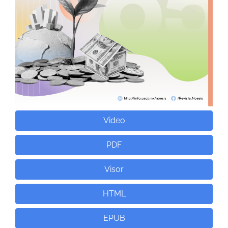
Video
PDF
Visor
HTML
EPUB