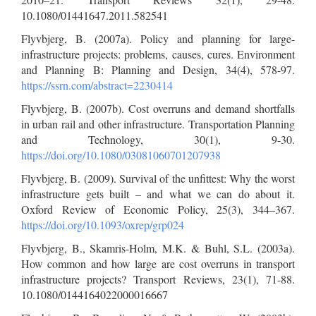
10.1080/01441647.2011.582541
Flyvbjerg, B. (2007a). Policy and planning for large-
infrastructure projects: problems, causes, cures. Environment
and Planning B: Planning and Design, 34(4), 578-97.
https://ssrn.com/abstract=2230414
Flyvbjerg, B. (2007b). Cost overruns and demand shortfalls
in urban rail and other infrastructure. Transportation Planning
and Technology, 30(1), 9-30.
https://doi.org/10.1080/03081060701207938
Flyvbjerg, B. (2009). Survival of the unfittest: Why the worst
infrastructure gets built – and what we can do about it.
Oxford Review of Economic Policy, 25(3), 344–367.
https://doi.org/10.1093/oxrep/grp024
Flyvbjerg, B., Skamris-Holm, M.K. & Buhl, S.L. (2003a).
How common and how large are cost overruns in transport
infrastructure projects? Transport Reviews, 23(1), 71-88.
10.1080/0144164022000016667