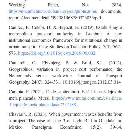
Working Paper, No. 2834.
https://documents.worldbank.org/en/publication/
documents-
reports/documentdetail/992381468780325835/pdf
Canitez, F., Celebi, D. & Beyazit, E. (2019). Establishing a
metropolitan transport authority in Istanbul: A new
institutional economics framework for institutional change in
urban transport. Case Studies on Transport Policy, 7(3), 562–
573.
https://doi.org/10.1016/j.cstp.2019.06.002
Cantarelli, C., Flyvbjerg, B. & Buhl, S.L. (2012).
Geographical variation in project cost performance: the
Netherlands versus worldwide. Journal of Transport
Geography, 24(C), 324-331. 10.1016/j.jtrangeo.2012.03.014
Carapia, F. (2021, 12 de septiembre). Está Línea 3 lejos de
meta planeada. Mural.
https://www.mural.com.mx/esta-linea-
3-lejos-de-meta-planeada/ar2257188
Chavarín, R. (2023). When government wastes benefits from
a project: The case of Line 3 of Light Rail in Guadalajara,
Mexico. Paradigma Económico, 15(2), 39-64.