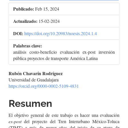
Publicado:
Feb 15, 2024
Actualizado:
15-02-2024
DOI:
https://doi.org/10.20983/noesis.2024.1.4
Palabras clave:
análisis costo-beneficio evaluación ex-post inversión
pública proyectos de transporte América Latina
Contenido
Rubén Chavarín Rodríguez
Universidad de Guadalajara
principal
https://orcid.org/0000-0002-5109-4831
del
Resumen
artículo
El objetivo general de este trabajo es hacer una evaluación
ex-post
del proyecto del Tren Interurbano México-Toluca
(TIMT) a más de nueve años del inicio de su etapa de