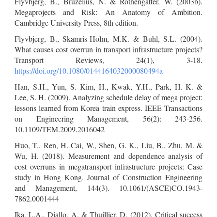
Flyvbjerg, B., Bruzelius, N. & Rothengatter, W. (2003b).
Megaprojects and Risk: An Anatomy of Ambition.
Cambridge University Press, 8th edition.
Flyvbjerg, B., Skamris-Holm, M.K. & Buhl, S.L. (2004).
What causes cost overrun in transport infrastructure projects?
Transport Reviews, 24(1), 3-18.
https://doi.org/10.1080/0144164032000080494a
Han, S.H., Yun, S. Kim, H., Kwak, Y.H., Park, H. K. &
Lee, S. H. (2009). Analyzing schedule delay of mega project:
lessons learned from Korea train express. IEEE Transactions
on Engineering Management, 56(2): 243-256.
10.1109/TEM.2009.2016042
Huo, T., Ren, H. Cai, W., Shen, G. K., Liu, B., Zhu, M. &
Wu, H. (2018). Measurement and dependence analysis of
cost overruns in megatransport infrastructure projects: Case
study in Hong Kong. Journal of Construction Engineering
and Management, 144(3). 10.1061/(ASCE)CO.1943-
7862.0001444
Ika, L.A., Diallo, A. & Thuillier, D. (2012). Critical success