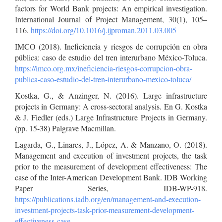
factors for World Bank projects: An empirical investigation.
International Journal of Project Management, 30(1), 105–
116.
https://doi.org/10.1016/j.ijproman.2011.03.005
IMCO (2018). Ineficiencia y riesgos de corrupción en obra
pública: caso de estudio del tren interurbano México-Toluca.
https://imco.org.mx/ineficiencia-riesgos-corrupcion-obra-
publica-caso-estudio-del-tren-interurbano-mexico-toluca/
Kostka, G., & Anzinger, N. (2016). Large infrastructure
projects in Germany: A cross-sectoral analysis. En G. Kostka
& J. Fiedler (eds.) Large Infrastructure Projects in Germany.
(pp. 15-38) Palgrave Macmillan.
Lagarda, G., Linares, J., López, A. & Manzano, O. (2018).
Management and execution of investment projects, the task
prior to the measurement of development effectiveness: The
case of the Inter-American Development Bank. IDB Working
Paper Series, IDB-WP-918.
https://publications.iadb.org/en/management-and-execution-
investment-projects-task-prior-measurement-development-
effectiveness-case