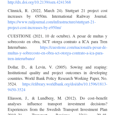
http://dx.doi.org/10.2139/ssrn.4241368
Clinnick, R. (2022, March 24). Stuttgart 21 project cost
increases by €950m. International Railway Journal.
https://www.railjournal.com/infrastructure/stuttgart-21-
project-cost-increases-by-e950m/
CUESTIONE (2021, 10 de octubre). A pesar de multas y
sobrecosto en obra, SCT otorga contrato a ICA para Tren
Interurbano.
https://cuestione.com/nacional/a-pesar-de-
multas-y-sobrecosto-en-obra-sct-otorga-contrato-a-ica-para-
tren-interurbano/
Dollar, D., & Levin, V. (2005). Sowing and reaping:
Institutional quality and project outcomes in developing
countries. World Bank Policy Research Working Paper, No.
3524.
https://elibrary.worldbank.org/doi/abs/10.1596/1813-
9450-3524
Eliasson, J., & Lundberg, M. (2012). Do cost–benefit
analyses influence transport investment decisions?
Experiences from the Swedish Transport Investment Plan
2010–21. Transport Reviews 32(1), 29-48.