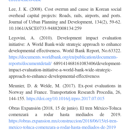
Lee, J. K. (2008). Cost overrun and cause in Korean social
overhead capital projects: Roads, rails, airports, and ports.
Journal of Urban Planning and Development, 134(2), 59-62.
10.1061/ASCE0733-94882008134:259
Legovini, A. (2010). Development impact evaluation
initiative: A World Bank-wide strategic approach to enhance
developmental effectiveness. World Bank Report, No.63322.
https://documents.worldbank.org/en/publication/documents-
reports/documentdetail/
689141468161083406/development-
impact-evaluation-initiative-a-world-bank-wide-strategic-
approach-to-enhance-developmental-effectiveness
Meunier, D. & Welde, M. (2017). Ex-post evaluations in
Norway and France. Transportation Research Procedia, 26,
144-155.
https://doi.org/10.1016/j.trpro.2017.07.015
Obras Expansión (2018, 15 de junio). El tren México-Toluca
comenzará a rodar hasta mediados de 2019.
https://obras.expansion.mx/construccion/2018/06/15/el-tren-
mexico-toluca-comenzara-a-rodar-hasta-mediados-de-2019