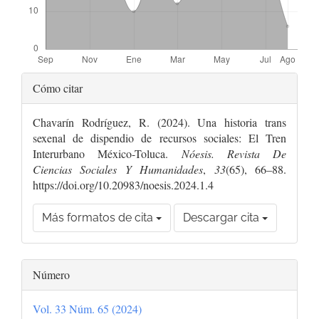
Detalles
Cómo citar
del
Chavarín Rodríguez, R. (2024). Una historia trans
artículo
sexenal de dispendio de recursos sociales: El Tren
Interurbano México-Toluca.
Nóesis. Revista De
Ciencias Sociales Y Humanidades
,
33
(65), 66–88.
https://doi.org/10.20983/noesis.2024.1.4
Más formatos de cita
Descargar cita
Número
Vol. 33 Núm. 65 (2024)