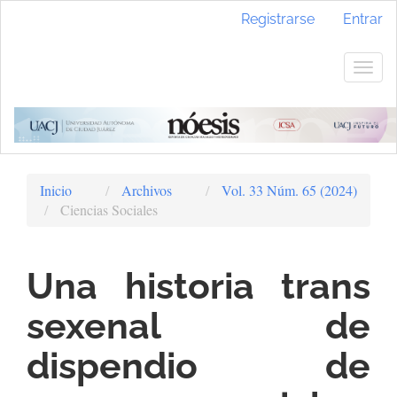
Navegación
Registrarse
Entrar
principal
Contenido
principal
Togg
Barra
navig
lateral
Inicio
Archivos
Vol. 33 Núm. 65 (2024)
Ciencias Sociales
Una historia trans
sexenal de
dispendio de