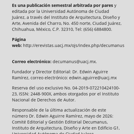
Es una publicación semestral arbitrada por pares
y
editada por la Universidad Autónoma de Ciudad
Juárez, a través del Instituto de Arquitectura, Diseño y
Arte, Avenida del Charro, No. 450 norte, Ciudad Juárez,
Chihuahua, México, C.P. 32310, Tel: (656) 6884800.
Página
web:
http://erevistas.uacj.mx/ojs/index.php/decumanus
Correo electrónico:
decumanus@uacj.mx.
Fundador y Director Editorial: Dr. Edwin Aguirre
Ramírez, correo electrónico: edwin.aguirre@uacj.mx
Reserva del uso exclusivo No. 04-2019-072210424100-
23, ISSN: 2448-900X, ambos otorgados por el Instituto
Nacional de Derechos de Autor.
Responsable de la última actualización de este
número Dr. Edwin Aguirre Ramírez, mayo de 2026:
Comité Editorial y Gestión Editorial Decumanus,
Instituto de Arquitectura, Diseño y Arte en Edificio G1,
Universidad Autónoma de Ciudad Juárez.