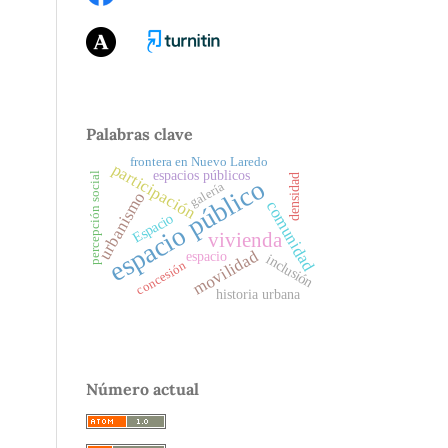
Palabras clave
frontera en Nuevo Laredo
participación
espacios públicos
percepción social
densidad
espacio público
galería
urbanismo
comunidad
Espacio
vivienda
movilidad
espacio
inclusión
concesión
historia urbana
Número actual