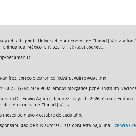
res
y editada por la Universidad Autónoma de Ciudad Juárez, a través
, Chihuahua, México, C.P. 32310, Tel: (656) 6884800.
x.php/decumanus
e Ramírez, correo electrónico: edwin.aguirre@uacj.mx
100-23, ISSN: 2448-900X, ambos otorgados por el Instituto Nacion
número Dr. Edwin Aguirre Ramírez, mayo de 2026: Comité Editorial 
versidad Autónoma de Ciudad Juárez.
 los meses de mayo y octubre de cada año.
esponsabilidad de sus autores. Esta obra está bajo una
Licencia Cr