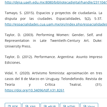
http://dgsa.uaeh.edu.mx:8080/bibliotecadigital/handle/231104
Tamayo, S. (2015). Espacios y proyectos de ciudadanía. La
disputa por las ciudades. Espacialidades, 5(2), 5-37.
http://espacialidades.cua.uam.mx/ojs/index.php/espacialidades
Taylor, D. (2003). Performing Women: Gender, Self, and
Representation in Late Twentieth-Century Art. Duke:
University Press.
Taylor, D. (2012). Performance. Argentina: Asunto Impreso
Ediciones.
Vidal, Y. (2020). Artivismo feminista: aproximación en tres
casos del 8 de Marzo en Uruguay. Telondefondo. Revista de
Teoría y Crítica Teatral, (31).
https://doi.org/10.34096/tdf.n31.8261
PDF
XML
ePUB
HTML
Visor