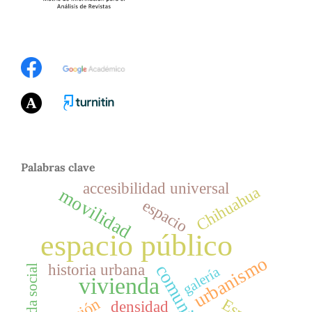
Palabras clave
accesibilidad universal
Chihuahua
movilidad
espacio
espacio público
urbanismo
historia urbana
comunidad
vivienda social
galería
vivienda
densidad