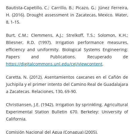
Bautista-Capetillo, C.; Carrillo, B.; Picazo, G.; Júnez Ferreira,
H. (2016). Drought assessment in Zacatecas, Mexico. Water,
8, 1-15.
Burt, C.M.; Clemmens, A.J.; Strelkoff, T.S.; Solomon, K.H.;
Bliesner, R.D. (1997). Irrigation performance measures,
efficiency and uniformity. Biological Systems Engineering:
Papers and Publications. Recuperado de
https://digitalcommons.unl.edu/cgi/viewcontent
.
Caretta, N. (2012). Asentamientos caxcanes en el Cañón de
Juchipila y el primer intento del Camino Real de Guadalajara
a Zacatecas. Relaciones, 130, 69-90.
Christiansen, J.E. (1942). Irrigation by sprinkling. Agricultural
Experimental Station Bulletin 670. Berkeley: University of
California.
Comisión Nacional del Agua (Conagua) (2005).