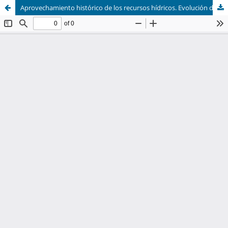
Aprovechamiento histórico de los recursos hídricos. Evolución de obras hidráulicas en el estado de Zacatecas