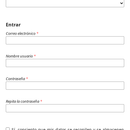
Entrar
Correo electrónico
*
Nombre usuario
*
Contraseña
*
Repita la contraseña
*
Sí, consiento que mis datos se recopilen y se almacenen