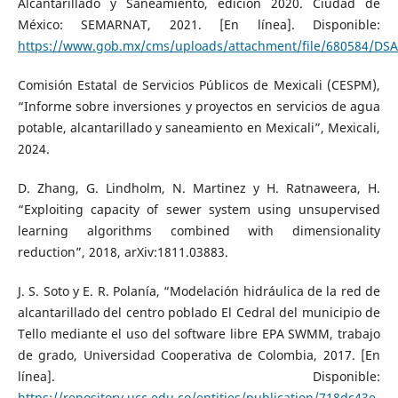
Alcantarillado y Saneamiento, edición 2020. Ciudad de
México: SEMARNAT, 2021. [En línea]. Disponible:
https://www.gob.mx/cms/uploads/attachment/file/680584/DSA
Comisión Estatal de Servicios Públicos de Mexicali (CESPM),
“Informe sobre inversiones y proyectos en servicios de agua
potable, alcantarillado y saneamiento en Mexicali”, Mexicali,
2024.
D. Zhang, G. Lindholm, N. Martinez y H. Ratnaweera, H.
“Exploiting capacity of sewer system using unsupervised
learning algorithms combined with dimensionality
reduction”, 2018, arXiv:1811.03883.
J. S. Soto y E. R. Polanía, “Modelación hidráulica de la red de
alcantarillado del centro poblado El Cedral del municipio de
Tello mediante el uso del software libre EPA SWMM, trabajo
de grado, Universidad Cooperativa de Colombia, 2017. [En
línea]. Disponible:
https://repository.ucc.edu.co/entities/publication/718dc43e-