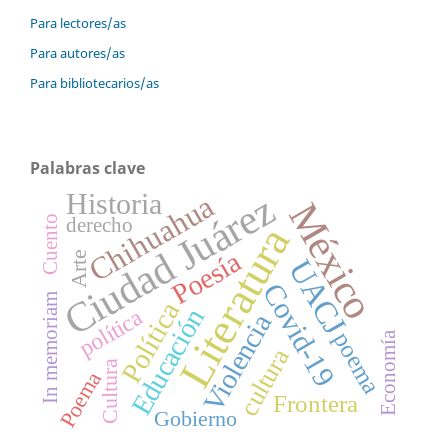
Para lectores/as
Para autores/as
Para bibliotecarios/as
Palabras clave
Ciudad Juárez
Historia
Chihuahua
México
Cuento
derecho
Literatura
Poesía
Arte
UACJ
Covid-19
In memoriam
Política
Educación
política
Violencia
poema
Economía
cultura
Cultura
Poema
Frontera
Gobierno