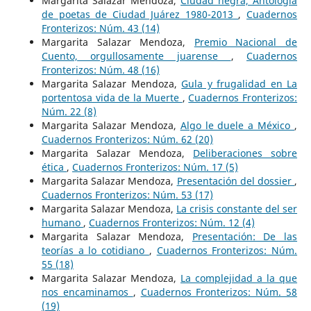
Margarita Salazar Mendoza,
Ciudad negra, Antología
de poetas de Ciudad Juárez 1980-2013
,
Cuadernos
Fronterizos: Núm. 43 (14)
Margarita Salazar Mendoza,
Premio Nacional de
Cuento, orgullosamente juarense
,
Cuadernos
Fronterizos: Núm. 48 (16)
Margarita Salazar Mendoza,
Gula y frugalidad en La
portentosa vida de la Muerte
,
Cuadernos Fronterizos:
Núm. 22 (8)
Margarita Salazar Mendoza,
Algo le duele a México
,
Cuadernos Fronterizos: Núm. 62 (20)
Margarita Salazar Mendoza,
Deliberaciones sobre
ética
,
Cuadernos Fronterizos: Núm. 17 (5)
Margarita Salazar Mendoza,
Presentación del dossier
,
Cuadernos Fronterizos: Núm. 53 (17)
Margarita Salazar Mendoza,
La crisis constante del ser
humano
,
Cuadernos Fronterizos: Núm. 12 (4)
Margarita Salazar Mendoza,
Presentación: De las
teorías a lo cotidiano
,
Cuadernos Fronterizos: Núm.
55 (18)
Margarita Salazar Mendoza,
La complejidad a la que
nos encaminamos
,
Cuadernos Fronterizos: Núm. 58
(19)