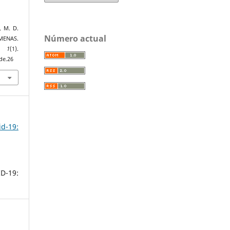
, M. D.
Número actual
MENAS.
,
1
(1).
de.26
id-19:
ID-19: