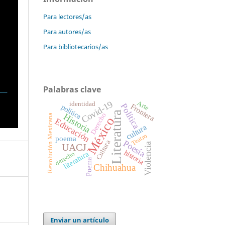
Para lectores/as
Para autores/as
Para bibliotecarios/as
Palabras clave
Arte
Covid-19
identidad
Política
Frontera
política
Literatura
Derecho
Historia
Revolución Mexicana
México
Educación
cultura
Teatro
poema
Cultura
Poesía
Violencia
UACJ
historia
literatura
derecho
Poema
Chihuahua
Enviar un artículo