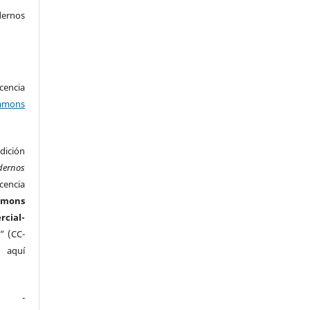
ernos
encia
mons
ición
dernos
cencia
mmons
ial-
” (CC-
e aquí
.