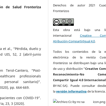
Derechos de autor 2021 Cuad
ón de Salud Fronteriza
Fronterizos
Esta obra está bajo una lic
internacional
Creative Com
Atribución-CompartirIgual 4.0
.
a et al., “Pérdida, duelo y
Todos los contenidos de la ed
 UIS, 52, 2 (abril-junio
electrónica de la revista
Cua
Fronterizos
se distribuyen bajo una li
de uso y distribución “
Creative Co
n Terol-Cantero, “Post-
Reconocimiento-No Comerc
althcare professionals
Compartir Igual 4.0 Internacional
 personal sanitario)”.
BY-NC-SA). Puede consultar desd
(2020), pp. 664-669.
la
versión informativa
de la licencia
 pacientes con COVID-19”.
ia, 23, 3 (2020).