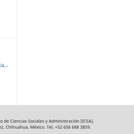
ria
,
o de Ciencias Sociales y Administración (ICSA),
ez, Chihuahua, México. Tel. +52 656 688 3859.