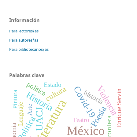
Información
Para lectores/as
Para autores/as
Para bibliotecarios/as
Palabras clave
política
Estado
Violencia
cultura
Covid-19
historia
Enrique Servín
Historia
Pintura
Literatura
Lenguaje
Arte
Poesía
UACJ
Política
Frontera
Teatro
Economía
México