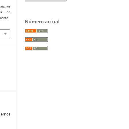
adernos
tir de
uadfro
Número actual
ernos