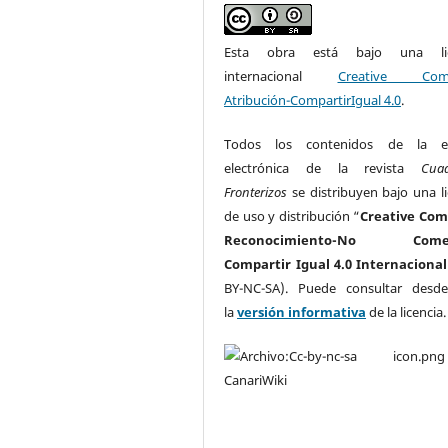
Esta obra está bajo una lic
internacional
Creative Com
Atribución-CompartirIgual 4.0
.
Todos los contenidos de la ed
electrónica de la revista
Cua
Fronterizos
se distribuyen bajo una li
de uso y distribución “
Creative Co
Reconocimiento-No Comerc
Compartir Igual 4.0 Internacional
BY-NC-SA). Puede consultar desd
la
versión informativa
de la licencia