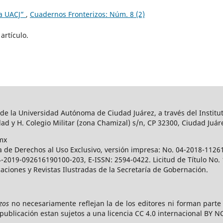
la UACJ”
,
Cuadernos Fronterizos: Núm. 8 (2)
artículo.
 de la Universidad Autónoma de Ciudad Juárez, a través del Institut
ad y H. Colegio Militar (zona Chamizal) s/n, CP 32300, Ciudad Juár
mx
a de Derechos al Uso Exclusivo, versión impresa: No. 04-2018-112
 04-2019-092616190100-203, E-ISSN: 2594-0422. Licitud de Título No
caciones y Revistas Ilustradas de la Secretaría de Gobernación.
zos
no necesariamente reflejan la de los editores ni forman part
publicación estan sujetos a una licencia CC 4.0 internacional BY N