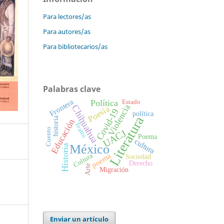
Para lectores/as
Para autores/as
Para bibliotecarios/as
Palabras clave
Frontera
Política
Estado
Violencia
Chihuahua
Poesía
Covid-19
política
Literatura
historia
Educación
Teatro
Cuento
UACJ
Poema
cultura
México
Historia
poema
Cultura
Sociedad
Derecho
Arte
Migración
Enviar un artículo