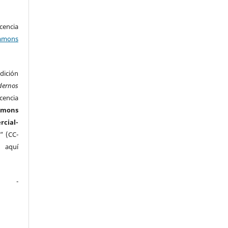
encia
mons
ición
dernos
cencia
mmons
ial-
” (CC-
e aquí
.