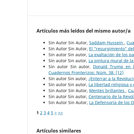
Artículos más leídos del mismo autor/a
Sin Autor Sin Autor,
Saddam Hussein
,
Cua
Sin Autor Sin Autor,
El “resurgimiento” de
Sin autor Sin autor,
La exaltación de los p
Sin autor Sin autor,
La pintura mural de l
Sin autor Sin autor,
Donald Trump en l
Cuadernos Fronterizos: Núm. 38: (12)
Sin autor Sin autor,
¿Enterrar a la Revolu
Sin autor Sin autor,
La libertad religiosa y
Sin Autor Sin Autor,
Mentes brillantes
,
Cu
Sin autor Sin autor,
Centenario de la Revo
Sin Autor Sin Autor,
La Defensoría de los 
1
2
3
4
5
>
>>
Artículos similares