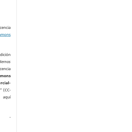
encia
mons
ición
dernos
cencia
mmons
ial-
” (CC-
e aquí
.