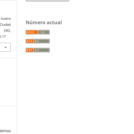
ilustre
Número actual
-Ciudad
(45).
5.17
ernos