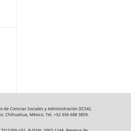
o de Ciencias Sociales y Administración (ICSA),
ez, Chihuahua, México. Tel. +52 656 688 3859.
617515300-102, P-ISSN: 2007-1248. Reserva de