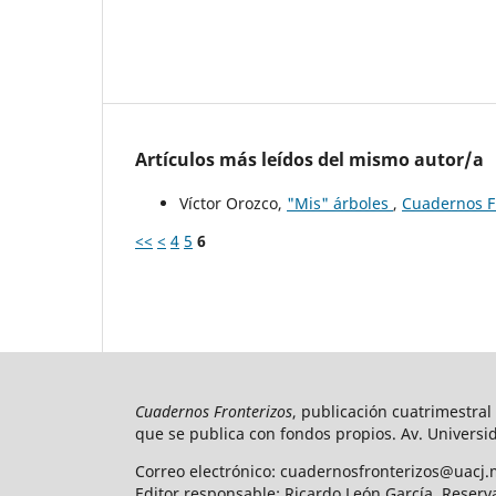
Artículos más leídos del mismo autor/a
Víctor Orozco,
"Mis" árboles
,
Cuadernos Fr
<<
<
4
5
6
Cuadernos Fronterizos
, publicación cuatrimestral
que se publica con fondos propios. Av. Universid
Correo electrónico: cuadernosfronterizos@uacj.
Editor responsable: Ricardo León García. Reserv