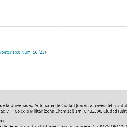
onterizos: Núm. 66 (22)
 de la Universidad Autónoma de Ciudad Juárez, a través del Institut
ad y H. Colegio Militar (zona Chamizal) s/n, CP 32300, Ciudad Juár
mx
a de Derechos al Uso Exclusivo, versión impresa: No. 04-2018-112