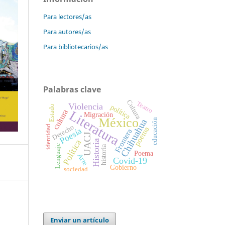
Para lectores/as
Para autores/as
Para bibliotecarios/as
Palabras clave
Cultura
Teatro
Violencia
política
Estado
Literatura
cultura
Migración
México
Chihuahua
educación
Derecho
identidad
poema
Poesía
Frontera
UACJ
Política
Historia
Lenguaje
historia
Poema
Arte
Covid-19
Gobierno
sociedad
Enviar un artículo