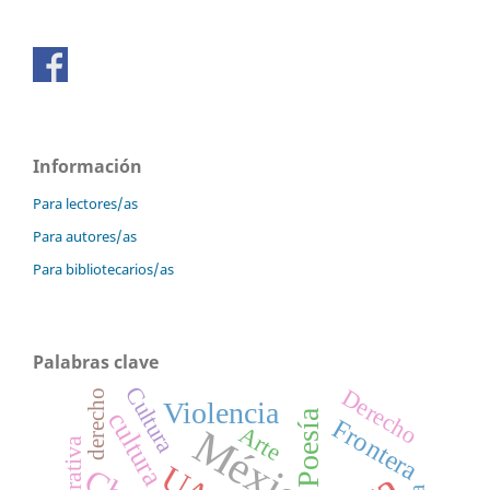
Información
Para lectores/as
Para autores/as
Para bibliotecarios/as
Palabras clave
Cultura
Derecho
derecho
Violencia
cultura
Poesía
Frontera
México
Arte
Narrativa