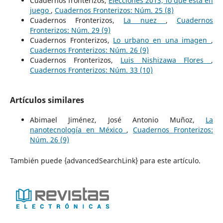
Cuadernos fronterizos,
Elecciones 2013, lo que está en
juego
,
Cuadernos Fronterizos: Núm. 25 (8)
Cuadernos Fronterizos,
La nuez
,
Cuadernos
Fronterizos: Núm. 29 (9)
Cuadernos Fronterizos,
Lo urbano en una imagen
,
Cuadernos Fronterizos: Núm. 26 (9)
Cuadernos Fronterizos,
Luis Nishizawa Flores
,
Cuadernos Fronterizos: Núm. 33 (10)
Artículos similares
Abimael Jiménez, José Antonio Muñoz,
La
nanotecnología en México
,
Cuadernos Fronterizos:
Núm. 26 (9)
También puede {advancedSearchLink} para este artículo.