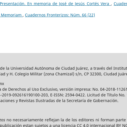
Presentación. En memoria de José de Jesús Cortés Vera
,
Cuade
In Memoriam
,
Cuadernos Fronterizos: Núm. 66 (22)
 de la Universidad Autónoma de Ciudad Juárez, a través del Institut
ad y H. Colegio Militar (zona Chamizal) s/n, CP 32300, Ciudad Juár
mx
a de Derechos al Uso Exclusivo, versión impresa: No. 04-2018-112
 04-2019-092616190100-203, E-ISSN: 2594-0422. Licitud de Título No
caciones y Revistas Ilustradas de la Secretaría de Gobernación.
zos
no necesariamente reflejan la de los editores ni forman part
publicación estan sujetos a una licencia CC 4.0 internacional BY N