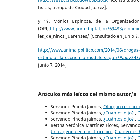
horas, tiempo de Ciudad Juárez].
y 19. Mónica Espinoza, de la Organización
(OPI).
http://www.nortedigital.mx/69483/empeor
les_de_ninos_juarenses/ [Consultado en junio 8,
http://www.animalpolitico.com/2014/06/drogas-y
estimular-la-economia-modelo-seguir/#axzz34
junio 7, 2014].
Artículos más leídos del mismo autor/a
Servando Pineda Jaimes,
Otorgan reconoci
Servando Pineda Jaimes,
¿Cuántos dijo?
,
C
Servando Pineda Jaimes,
¿Cuántos dijo?
,
C
Bertha Verónica Martínez Flores, Servand
Una agenda en construcción
,
Cuadernos F
Servando Pineda Jaimes,
¿Cuántos dijo?
,
C