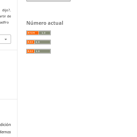
dijo?.
artir de
Número actual
uadfro
ición
dernos