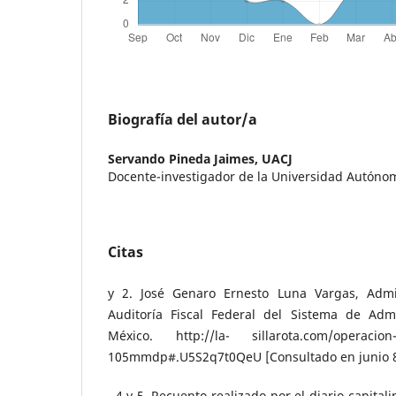
Biografía del autor/a
Servando Pineda Jaimes,
UACJ
Docente-investigador de la Universidad Autóno
Citas
y 2. José Genaro Ernesto Luna Vargas, Admi
Auditoría Fiscal Federal del Sistema de Admi
México. http://la- sillarota.com/operacion-c
105mmdp#.U5S2q7t0QeU [Consultado en junio 8
, 4 y 5. Recuento realizado por el diario capital