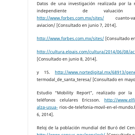
Datos de una investigación realizada por la r
independiente de valuación f
http://www.forbes.com.mx/sites/
cuanto-vale-
aviacion/ [Consultado en junio 7, 2014].
http://www.forbes.com.mx/sites/
[Consultado en 
http://cultura.elpais.com/cultura/2014/06/08/
[Consultado en junio 8, 2014].
y 15.
http://www.nortedigital.mx/68913/ge
termodal_de_santa_teresa/ [Consultado en mayo 
Estudio “Mobility Report”, realizado por la
teléfonos celulares Ericsson.
http://www.elf
alza-usua-
rios-de-telefonia-movil-en-el-mundo.
6, 2014].
Reloj de la población mundial del Buró del Cen
http://www.census.gov/popclock/
[Consultado en