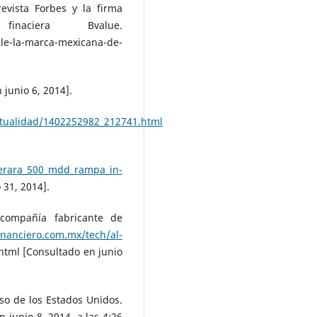
evista Forbes y la firma
inaciera Bvalue.
la-marca-mexicana-de-
junio 6, 2014].
actualidad/1402252982_212741.html
nerara_500_mdd_rampa_in-
31, 2014].
 compañía fabricante de
inanciero.com.mx/tech/al-
html [Consultado en junio
so de los Estados Unidos.
 junio 8, 2014, a las 4:26