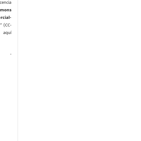
cencia
mmons
ial-
” (CC-
e aquí
.