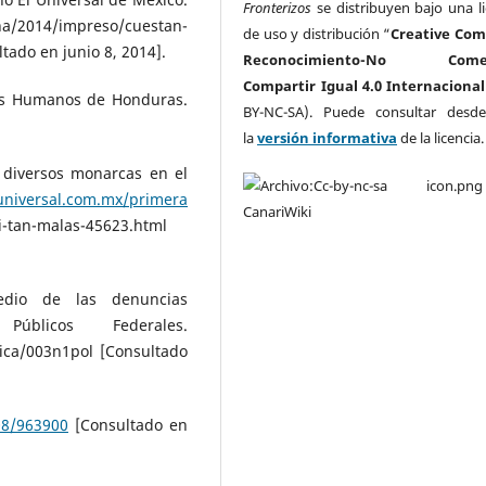
Fronterizos
se distribuyen bajo una li
2014/impreso/cuestan-
de uso y distribución “
Creative Co
tado en junio 8, 2014].
Reconocimiento-No Comerc
Compartir Igual 4.0 Internacional
hos Humanos de Honduras.
BY-NC-SA). Puede consultar desd
la
versión informativa
de la licencia
 diversos monarcas en el
universal.com.mx/primera
i-tan-malas-45623.html
medio de las denuncias
úblicos Federales.
tica/003n1pol [Consultado
08/963900
[Consultado en