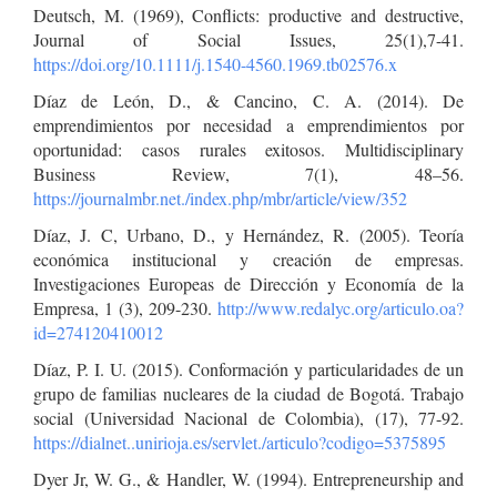
Deutsch, M. (1969), Conflicts: productive and destructive,
Journal of Social Issues, 25(1),7-41.
https://doi.org/10.1111/j.1540-4560.1969.tb02576.x
Díaz de León, D., & Cancino, C. A. (2014). De
emprendimientos por necesidad a emprendimientos por
oportunidad: casos rurales exitosos. Multidisciplinary
Business Review, 7(1), 48–56.
https://journalmbr.net./index.php/mbr/article/view/352
Díaz, J. C, Urbano, D., y Hernández, R. (2005). Teoría
económica institucional y creación de empresas.
Investigaciones Europeas de Dirección y Economía de la
Empresa, 1 (3), 209-230.
http://www.redalyc.org/articulo.oa?
id=274120410012
Díaz, P. I. U. (2015). Conformación y particularidades de un
grupo de familias nucleares de la ciudad de Bogotá. Trabajo
social (Universidad Nacional de Colombia), (17), 77-92.
https://dialnet..unirioja.es/servlet./articulo?codigo=5375895
Dyer Jr, W. G., & Handler, W. (1994). Entrepreneurship and