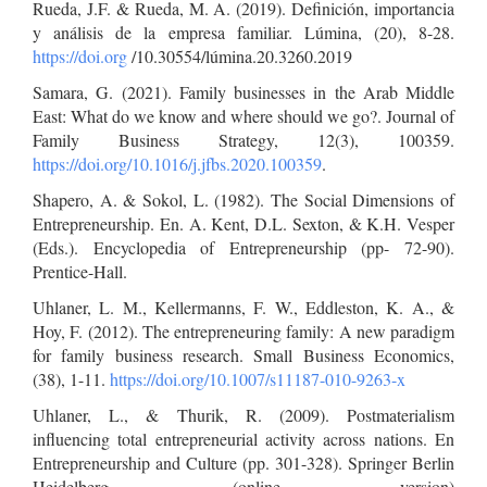
Rueda, J.F. & Rueda, M. A. (2019). Definición, importancia
y análisis de la empresa familiar. Lúmina, (20), 8-28.
https://doi.org
/10.30554/lúmina.20.3260.2019
Samara, G. (2021). Family businesses in the Arab Middle
East: What do we know and where should we go?. Journal of
Family Business Strategy, 12(3), 100359.
https://doi.org/10.1016/j.jfbs.2020.100359
.
Shapero, A. & Sokol, L. (1982). The Social Dimensions of
Entrepreneurship. En. A. Kent, D.L. Sexton, & K.H. Vesper
(Eds.). Encyclopedia of Entrepreneurship (pp- 72-90).
Prentice-Hall.
Uhlaner, L. M., Kellermanns, F. W., Eddleston, K. A., &
Hoy, F. (2012). The entrepreneuring family: A new paradigm
for family business research. Small Business Economics,
(38), 1-11.
https://doi.org/10.1007/s11187-010-9263-x
Uhlaner, L., & Thurik, R. (2009). Postmaterialism
influencing total entrepreneurial activity across nations. En
Entrepreneurship and Culture (pp. 301-328). Springer Berlin
Heidelberg. (online version)