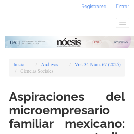
Navegación
Registrarse
Entrar
principal
Contenido
principal
Togg
Barra
navig
lateral
Inicio
Archivos
Vol. 34 Núm. 67 (2025)
Ciencias Sociales
Aspiraciones del
microempresario
familiar mexicano: