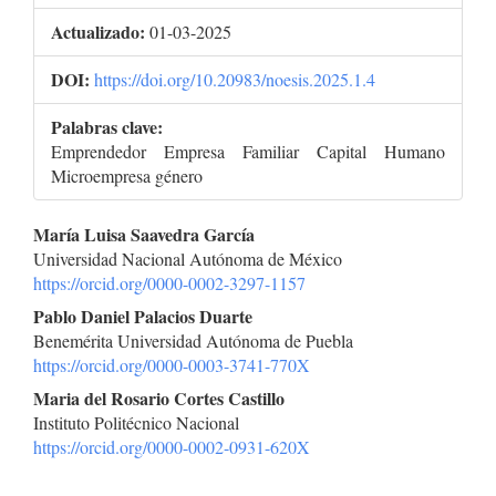
Actualizado:
01-03-2025
DOI:
https://doi.org/10.20983/noesis.2025.1.4
Palabras clave:
Emprendedor Empresa Familiar Capital Humano
Microempresa género
Contenido
María Luisa Saavedra García
Universidad Nacional Autónoma de México
principal
https://orcid.org/0000-0002-3297-1157
del
Pablo Daniel Palacios Duarte
Benemérita Universidad Autónoma de Puebla
artículo
https://orcid.org/0000-0003-3741-770X
Maria del Rosario Cortes Castillo
Instituto Politécnico Nacional
https://orcid.org/0000-0002-0931-620X