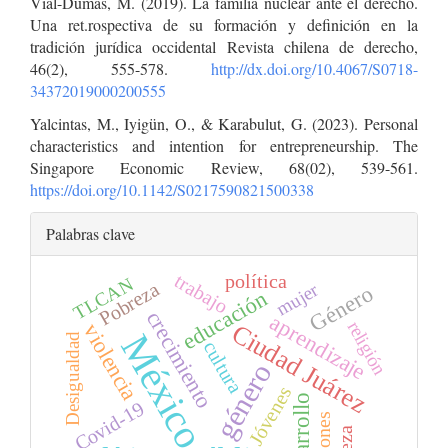
Vial-Dumas, M. (2019). La familia nuclear ante el derecho.
Una ret.rospectiva de su formación y definición en la
tradición jurídica occidental Revista chilena de derecho,
46(2), 555-578.
http://dx.doi.org/10.4067/S0718-
34372019000200555
Yalcintas, M., Iyigün, O., & Karabulut, G. (2023). Personal
characteristics and intention for entrepreneurship. The
Singapore Economic Review, 68(02), 539-561.
https://doi.org/10.1142/S0217590821500338
Palabras clave
política
trabajo
TLCAN
Pobreza
mujer
Género
educación
crecimiento
aprendizaje
religión
Ciudad Juárez
violencia
México
Desigualdad
cultura
género
Jóvenes
desarrollo
Covid-19
regiones