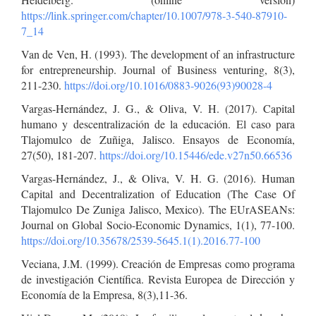
https://link.springer.com/chapter/10.1007/978-3-540-87910-
7_14
Van de Ven, H. (1993). The development of an infrastructure
for entrepreneurship. Journal of Business venturing, 8(3),
211-230.
https://doi.org/10.1016/0883-9026(93)90028-4
Vargas-Hernández, J. G., & Oliva, V. H. (2017). Capital
humano y descentralización de la educación. El caso para
Tlajomulco de Zuñiga, Jalisco. Ensayos de Economía,
27(50), 181-207.
https://doi.org/10.15446/ede.v27n50.66536
Vargas-Hernández, J., & Oliva, V. H. G. (2016). Human
Capital and Decentralization of Education (The Case Of
Tlajomulco De Zuniga Jalisco, Mexico). The EUrASEANs:
Journal on Global Socio-Economic Dynamics, 1(1), 77-100.
https://doi.org/10.35678/2539-5645.1(1).2016.77-100
Veciana, J.M. (1999). Creación de Empresas como programa
de investigación Científica. Revista Europea de Dirección y
Economía de la Empresa, 8(3),11-36.