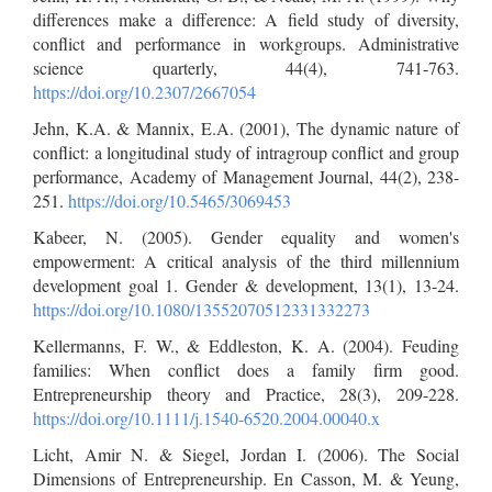
differences make a difference: A field study of diversity,
conflict and performance in workgroups. Administrative
science quarterly, 44(4), 741-763.
https://doi.org/10.2307/2667054
Jehn, K.A. & Mannix, E.A. (2001), The dynamic nature of
conflict: a longitudinal study of intragroup conflict and group
performance, Academy of Management Journal, 44(2), 238-
251.
https://doi.org/10.5465/3069453
Kabeer, N. (2005). Gender equality and women's
empowerment: A critical analysis of the third millennium
development goal 1. Gender & development, 13(1), 13-24.
https://doi.org/10.1080/13552070512331332273
Kellermanns, F. W., & Eddleston, K. A. (2004). Feuding
families: When conflict does a family firm good.
Entrepreneurship theory and Practice, 28(3), 209-228.
https://doi.org/10.1111/j.1540-6520.2004.00040.x
Licht, Amir N. & Siegel, Jordan I. (2006). The Social
Dimensions of Entrepreneurship. En Casson, M. & Yeung,