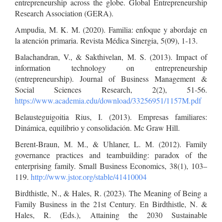
entrepreneurship across the globe. Global Entrepreneurship
Research Association (GERA).
Ampudia, M. K. M. (2020). Familia: enfoque y abordaje en
la atención primaria. Revista Médica Sinergia, 5(09), 1-13.
Balachandran, V., & Sakthivelan, M. S. (2013). Impact of
information technology on entrepreneurship
(entrepreneurship). Journal of Business Management &
Social Sciences Research, 2(2), 51-56.
https://www.academia.edu/download/33256951/1157M.pdf
Belausteguigoitia Rius, I. (2013). Empresas familiares:
Dinámica, equilibrio y consolidación. Mc Graw Hill.
Berent-Braun, M. M., & Uhlaner, L. M. (2012). Family
governance practices and teambuilding: paradox of the
enterprising family. Small Business Economics, 38(1), 103–
119.
http://www.jstor.org/stable/41410004
Birdthistle, N., & Hales, R. (2023). The Meaning of Being a
Family Business in the 21st Century. En Birdthistle, N. &
Hales, R. (Eds.), Attaining the 2030 Sustainable