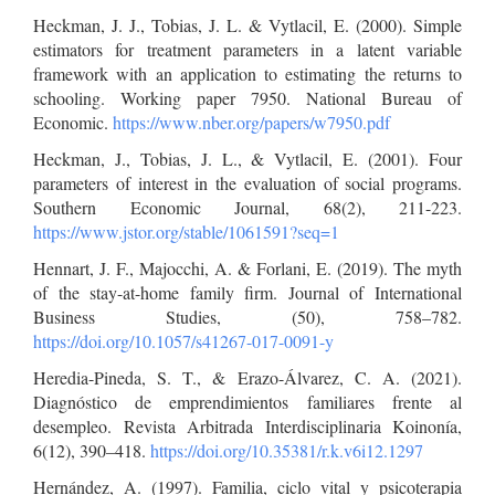
Heckman, J. J., Tobias, J. L. & Vytlacil, E. (2000). Simple
estimators for treatment parameters in a latent variable
framework with an application to estimating the returns to
schooling. Working paper 7950. National Bureau of
Economic.
https://www.nber.org/papers/w7950.pdf
Heckman, J., Tobias, J. L., & Vytlacil, E. (2001). Four
parameters of interest in the evaluation of social programs.
Southern Economic Journal, 68(2), 211-223.
https://www.jstor.org/stable/1061591?seq=1
Hennart, J. F., Majocchi, A. & Forlani, E. (2019). The myth
of the stay-at-home family firm. Journal of International
Business Studies, (50), 758–782.
https://doi.org/10.1057/s41267-017-0091-y
Heredia-Pineda, S. T., & Erazo-Álvarez, C. A. (2021).
Diagnóstico de emprendimientos familiares frente al
desempleo. Revista Arbitrada Interdisciplinaria Koinonía,
6(12), 390–418.
https://doi.org/10.35381/r.k.v6i12.1297
Hernández, A. (1997). Familia, ciclo vital y psicoterapia