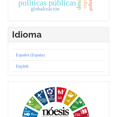
pobreza
políticas públicas
globalización
Idioma
Español (España)
English
Objetivos
Globales