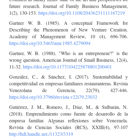
future research. Journal of Family Business Management,
1(2), 130-153.
https://doi.org/10.1108/20436231111167219
Gartner W. B. (1985). A conceptual Framework for
Describing the Phenomenon of New Venture Creation.
Academy of Management Review, 10 (4), 696-706.
https://doi.org/10.5465/amr.1985.4279094
Gartner, W. B. (1988). "Who is an entrepreneur?" is the
wrong question. American Journal of Small Business, 12(4),
11-32.
https://doi.org/10.1177/104225878801200401
González, C., & Sánchez, I. (2017). Sustentabilidad y
competitividad en empresas familiares restauranteras. Revista
Venezolana de Gerencia, 22(79), 427-446.
https://doi.org/10.37960/revista.v22i79.23032
Gutiérrez, J. M., Romero, J., Díaz, M., & Sulbarán, N.
(2018). Emprendimiento como fuente de desarrollo de la
empresa familiar. Algunas reflexiones sobre Venezuela.
Revista de Ciencias Sociales (RCS), XXIII(4), 97-107
http://hdl.handle.net./11323/3319