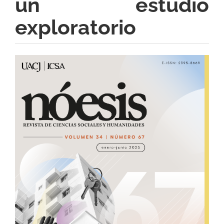
un estudio
exploratorio
Barra
lateral
del
artículo