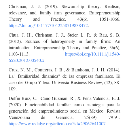
Chrisman, J. J. (2019). Stewardship theory: Realism,
relevance, and family firm governance. Entrepreneurship
Theory and Practice, 43(6), 1051-1066.
https://doi.org/10.1177/1042258719838472
.
Chua, J. H., Chrisman, J. J., Steier, L. P., & Rau, S. B.
(2012). Sources of heterogeneity in family firms: An
introduction. Entrepreneurship Theory and Practice, 36(6),
1103-1113.
https://doi.org/10.1111/j.1540-
6520.2012.00540.x
Cruz, N. M., Contreras, I. B., & Barahona, J. J. H. (2014).
La" familiaridad dinámica" de las empresas familiares. El
caso del Grupo Yllera. Universia Business Review, (42), 88-
109.
Delfín-Ruiz, C., Cano-Guzmán, R., & Peña-Valencia, E. J.
(2020). Funcionabilidad familiar como estrategia para la
generación del emprendimiento social en México. Revista
Venezolana de Gerencia, 25(89), 79-91.
https://www.redalyc.org/articulo.oa?id=29062641007