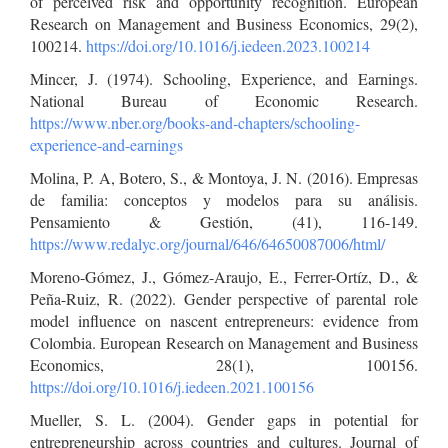
of perceived risk and opportunity recognition. European
Research on Management and Business Economics, 29(2),
100214.
https://doi.org/10.1016/j.iedeen.2023.100214
Mincer, J. (1974). Schooling, Experience, and Earnings.
National Bureau of Economic Research.
https://www.nber.org/books-and-chapters/schooling-
experience-and-earnings
Molina, P. A, Botero, S., & Montoya, J. N. (2016). Empresas
de familia: conceptos y modelos para su análisis.
Pensamiento & Gestión, (41), 116-149.
https://www.redalyc.org/journal/646/64650087006/html/
Moreno-Gómez, J., Gómez-Araujo, E., Ferrer-Ortíz, D., &
Peña-Ruiz, R. (2022). Gender perspective of parental role
model influence on nascent entrepreneurs: evidence from
Colombia. European Research on Management and Business
Economics, 28(1), 100156.
https://doi.org/10.1016/j.iedeen.2021.100156
Mueller, S. L. (2004). Gender gaps in potential for
entrepreneurship across countries and cultures. Journal of