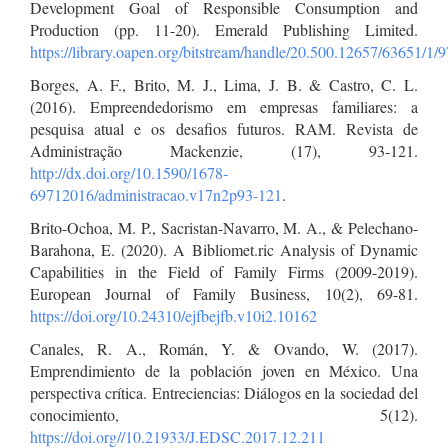
Development Goal of Responsible Consumption and
Production (pp. 11-20). Emerald Publishing Limited.
https://library.oapen.org/bitstream/handle/20.500.12657/63651/
Borges, A. F., Brito, M. J., Lima, J. B. & Castro, C. L.
(2016). Empreendedorismo em empresas familiares: a
pesquisa atual e os desafios futuros. RAM. Revista de
Administração Mackenzie, (17), 93-121.
http://dx.doi.org/10.1590/1678-
69712016/administracao.v17n2p93-121
.
Brito-Ochoa, M. P., Sacristan-Navarro, M. A., & Pelechano-
Barahona, E. (2020). A Bibliomet.ric Analysis of Dynamic
Capabilities in the Field of Family Firms (2009-2019).
European Journal of Family Business, 10(2), 69-81.
https://doi.org/10.24310/ejfbejfb.v10i2.10162
Canales, R. A., Román, Y. & Ovando, W. (2017).
Emprendimiento de la población joven en México. Una
perspectiva crítica. Entreciencias: Diálogos en la sociedad del
conocimiento, 5(12).
https://doi.org//10.21933/J.EDSC.2017.12.211