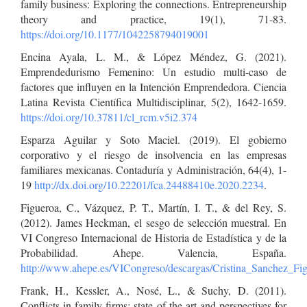
family business: Exploring the connections. Entrepreneurship
theory and practice, 19(1), 71-83.
https://doi.org/10.1177/1042258794019001
Encina Ayala, L. M., & López Méndez, G. (2021).
Emprendedurismo Femenino: Un estudio multi-caso de
factores que influyen en la Intención Emprendedora. Ciencia
Latina Revista Científica Multidisciplinar, 5(2), 1642-1659.
https://doi.org/10.37811/cl_rcm.v5i2.374
Esparza Aguilar y Soto Maciel. (2019). El gobierno
corporativo y el riesgo de insolvencia en las empresas
familiares mexicanas. Contaduría y Administración, 64(4), 1-
19
http://dx.doi.org/10.22201/fca.24488410e.2020.2234
.
Figueroa, C., Vázquez, P. T., Martín, I. T., & del Rey, S.
(2012). James Heckman, el sesgo de selección muestral. En
VI Congreso Internacional de Historia de Estadística y de la
Probabilidad. Ahepe. Valencia, España.
http://www.ahepe.es/VICongreso/descargas/Cristina_Sanchez_Fig
Frank, H., Kessler, A., Nosé, L., & Suchy, D. (2011).
Conflicts in family firms: state of the art and perspectives for