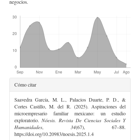
negocios.
Descargas
Detalles
Cómo citar
del
Saavedra García, M. L., Palacios Duarte, P. D., &
artículo
Cortes Castillo, M. del R. (2025). Aspiraciones del
microempresario familiar mexicano: un estudio
exploratorio.
Nóesis. Revista De Ciencias Sociales Y
Humanidades
,
34
(67), 67–88.
https://doi.org/10.20983/noesis.2025.1.4