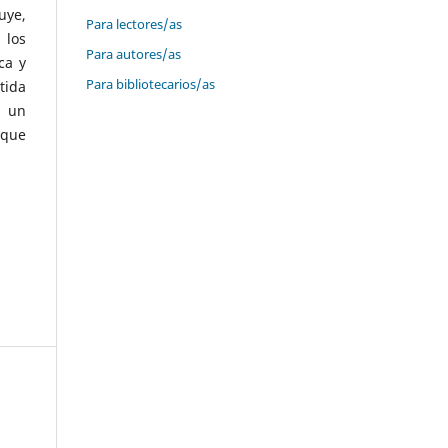
uye,
Para lectores/as
 los
Para autores/as
ca y
Para bibliotecarios/as
tida
r un
 que