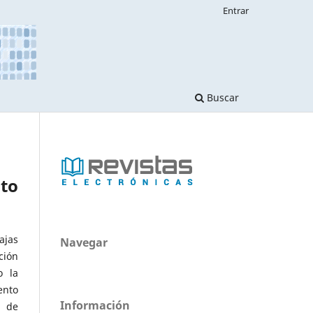
Entrar
Buscar
nto
ajas
Navegar
ción
o la
ento
Información
a de