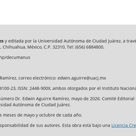
res
y editada por la Universidad Autónoma de Ciudad Juárez, a través
, Chihuahua, México, C.P. 32310, Tel: (656) 6884800.
x.php/decumanus
e Ramírez, correo electrónico: edwin.aguirre@uacj.mx
100-23, ISSN: 2448-900X, ambos otorgados por el Instituto Nacion
número Dr. Edwin Aguirre Ramírez, mayo de 2026: Comité Editorial 
versidad Autónoma de Ciudad Juárez.
 los meses de mayo y octubre de cada año.
esponsabilidad de sus autores. Esta obra está bajo una
Licencia Cr