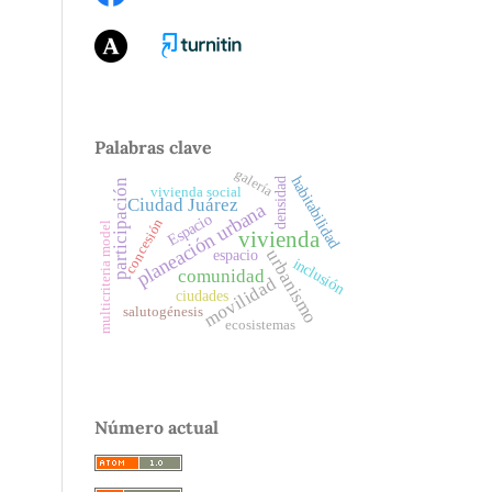
Palabras clave
galería
habitabilidad
densidad
participación
vivienda social
Ciudad Juárez
planeación urbana
Espacio
concesión
multicriteria model
vivienda
urbanismo
espacio
inclusión
comunidad
movilidad
ciudades
salutogénesis
ecosistemas
Número actual