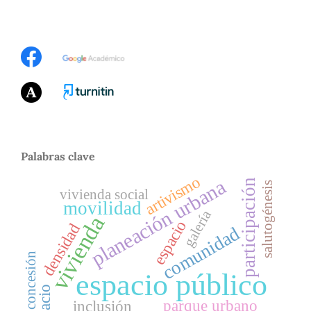
Palabras clave
artivismo
planeación urbana
participación
salutogénesis
vivienda social
movilidad
galería
vivienda
espacio
densidad
comunidad
concesión
espacio público
Espacio
parque urbano
inclusión