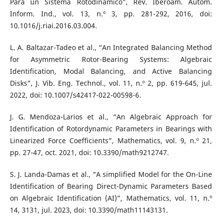
Para un Sistema Rotodinámico”, Rev. Iberoam. Autom.
Inform. Ind., vol. 13, n.º 3, pp. 281-292, 2016, doi:
10.1016/j.riai.2016.03.004.
L. A. Baltazar-Tadeo et al., “An Integrated Balancing Method
for Asymmetric Rotor-Bearing Systems: Algebraic
Identification, Modal Balancing, and Active Balancing
Disks”, J. Vib. Eng. Technol., vol. 11, n.º 2, pp. 619-645, jul.
2022, doi: 10.1007/s42417-022-00598-6.
J. G. Mendoza-Larios et al., “An Algebraic Approach for
Identification of Rotordynamic Parameters in Bearings with
Linearized Force Coefficients”, Mathematics, vol. 9, n.º 21,
pp. 27-47, oct. 2021, doi: 10.3390/math9212747.
S. J. Landa-Damas et al., “A simplified Model for the On-Line
Identification of Bearing Direct-Dynamic Parameters Based
on Algebraic Identification (AI)”, Mathematics, vol. 11, n.º
14, 3131, jul. 2023, doi: 10.3390/math11143131.