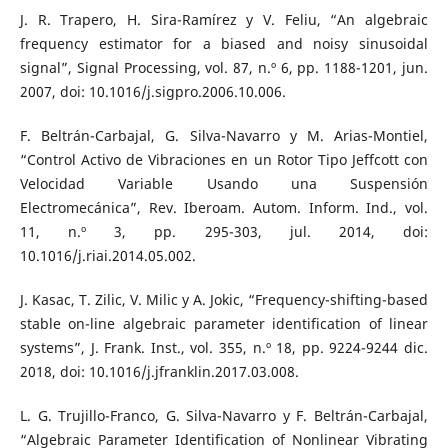
J. R. Trapero, H. Sira-Ramírez y V. Feliu, “An algebraic
frequency estimator for a biased and noisy sinusoidal
signal”, Signal Processing, vol. 87, n.º 6, pp. 1188-1201, jun.
2007, doi: 10.1016/j.sigpro.2006.10.006.
F. Beltrán-Carbajal, G. Silva-Navarro y M. Arias-Montiel,
“Control Activo de Vibraciones en un Rotor Tipo Jeffcott con
Velocidad Variable Usando una Suspensión
Electromecánica”, Rev. Iberoam. Autom. Inform. Ind., vol.
11, n.º 3, pp. 295-303, jul. 2014, doi:
10.1016/j.riai.2014.05.002.
J. Kasac, T. Zilic, V. Milic y A. Jokic, “Frequency-shifting-based
stable on-line algebraic parameter identification of linear
systems”, J. Frank. Inst., vol. 355, n.º 18, pp. 9224-9244 dic.
2018, doi: 10.1016/j.jfranklin.2017.03.008.
L. G. Trujillo-Franco, G. Silva-Navarro y F. Beltrán-Carbajal,
“Algebraic Parameter Identification of Nonlinear Vibrating