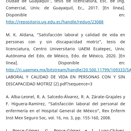
ciudad de Guayaquil”, tesis de licenciatura, Esc. de Ing.
Comercial, Univ. de Guayaquil, Ec., 2017. [En línea].
Disponible en:
http://repositorio.ug.edu.ec/handle/redug/23088
M. K. Aldana, “Satisfacción laboral y calidad de vida en
personas con y sin discapacidad motriz”, tesis de
licenciatura, Centro Universitario UAEM Ecatepec, Univ.
Autónoma del Edo. de México, Edo. de México, 2020. [En
línea]. Disponible en:
http://ri.uaemex.mx/bitstream/handle/20.500.11799/109333/
LABORAL Y CALIDAD DE VIDA EN PERSONAS CON Y SIN
DISCAPACIDAD MOTRIZ (2).pdf?sequence=3
A. Alba-Leonel, R. A. Salcedo-Álvarez, R. A. Zárate-Grajales y
F. Higuera-Ramírez, “Satisfacción laboral del personal de
enfermería en el Hospital General de México”, Rev Enferm
Inst Mex Seguro Soc, vol. 16, no. 3, pp. 155-160, 2008.
J. Ponce-Gómez, G. Ponce-Gómez e I. Lugo-Chávez,