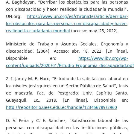
A. Baghdayan. “Derribar los obstáculos para las personas
con discapacidad y hacer realidad la ciudadanía mundial”.
UN.org.
https://www.un.org/es/chronicle/article/derribar-
los-obstaculos-para-las-personas-con-discapacidad-y-hacer-
realidad-la-ciudadania-mundial
(acceso: may. 25, 2022).
Ministerio de Trabajo y Asuntos Sociales. Ergonomía y
discapacidad. (2004). Acceso: abr. 18, 2022. [En línea].
Disponible en:
https://www.ibv.org/wp-
content/uploads/2020/01/Estudio_Ergonomia_discapacidad.pdf
Z. I. Jara y M. F. Haro, “Estudio de la satisfacción laboral en
los niveles jerárquicos en un Sector Público de Salud”, tesis
de maestría, Fac. de Postgrado, Univ. Espíritu Santo,
Guayaquil, Ec., 2018. [En línea]. Disponible en:
http://repositorio.uees.edu.ec/handle/123456789/2960
D. V. Peña y C. E. Sánchez, “Satisfacción laboral de las
personas con discapacidad en las instituciones públicas,