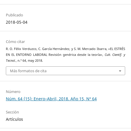
Publicado
2018-05-04
Cómo citar
R. O. Félix Verduzco, C. García Hernández, y S. M. Mercado Ibarra, «EL ESTRÉS
EN EL ENTORNO LABORAL Revisión genérica desde la teoría»,
Cult. Científ. y
Tecnol.
, n.º 64, may 2018.
Más formatos de cita
Número
Núm. 64 (15): Enero–Abril, 2018. Año 15, Nº 64
Sección
Artículos