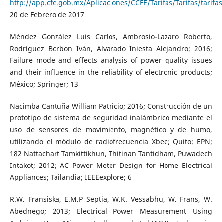
http://app.cfe.gob.mx/Aplicaciones/CCFE/Tarifas/Tarifas/tarifas
20 de Febrero de 2017
Méndez González Luis Carlos, Ambrosio-Lazaro Roberto,
Rodríguez Borbon Iván, Alvarado Iniesta Alejandro; 2016;
Failure mode and effects analysis of power quality issues
and their influence in the reliability of electronic products;
México; Springer; 13
Nacimba Cantuña William Patricio; 2016; Construcción de un
prototipo de sistema de seguridad inalámbrico mediante el
uso de sensores de movimiento, magnético y de humo,
utilizando el módulo de radiofrecuencia Xbee; Quito: EPN;
182 Nattachart Tamkittikhun, Thitinan Tantidham, Puwadech
Intakot; 2012; AC Power Meter Design for Home Electrical
Appliances; Tailandia; IEEEexplore; 6
R.W. Fransiska, E.M.P Septia, W.K. Vessabhu, W. Frans, W.
Abednego; 2013; Electrical Power Measurement Using