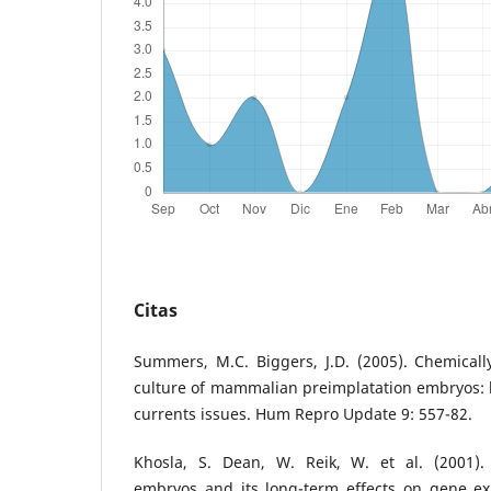
Citas
Summers, M.C. Biggers, J.D. (2005). Chemical
culture of mammalian preimplatation embryos: h
currents issues. Hum Repro Update 9: 557-82.
Khosla, S. Dean, W. Reik, W. et al. (2001).
embryos and its long-term effects on gene e