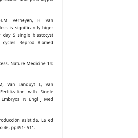
H.M. Verheyen, H. Van
oss is significantly higer
 day 5 single blastocyst
F cycles. Reprod Biomed
ccess. Nature Medicine 14:
EM, Van Landuyt L, Van
ertilization with Single
ge Embryos. N Engl J Med
producción asistida. La ed
o 46, pp491- 511.