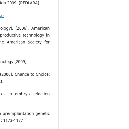
tida 2009. (REDLARA)
sp
ology). (2006). American
eproductive technology in
he American Society for
nology (2009).
 (2000). Chance to Choice:
s.
ces in embryo selection
in preimplantation genetic
94: 1173-1177