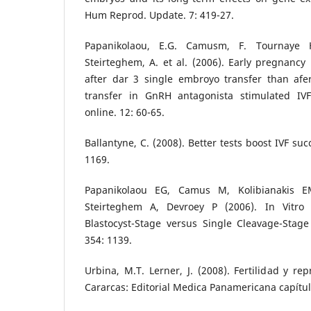
Hum Reprod. Update. 7: 419-27.
Papanikolaou, E.G. Camusm, F. Tournaye 
Steirteghem, A. et al. (2006). Early pregnancy l
after dar 3 single embroyo transfer than afer
transfer in GnRH antagonista stimulated IV
online. 12: 60-65.
Ballantyne, C. (2008). Better tests boost IVF su
1169.
Papanikolaou EG, Camus M, Kolibianakis 
Steirteghem A, Devroey P (2006). In Vitro F
Blastocyst-Stage versus Single Cleavage-Sta
354: 1139.
Urbina, M.T. Lerner, J. (2008). Fertilidad y re
Cararcas: Editorial Medica Panamericana capítul