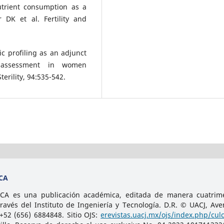
trient consumption as a
 DK et al. Fertility and
c profiling as an adjunct
 assessment in women
terility, 94:535-542.
CA
 es una publicación académica, editada de manera cuatrimes
avés del Instituto de Ingeniería y Tecnología. D.R. © UACJ, Ave
+52 (656) 6884848. Sitio OJS:
erevistas.uacj.mx/ojs/index.php/culc