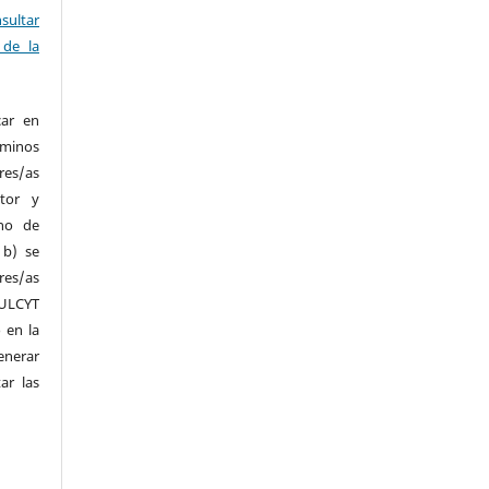
sultar
 de la
car en
minos
es/as
tor y
cho de
 b) se
res/as
CULCYT
 en la
enerar
ar las