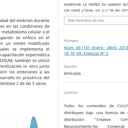
AUMENTAR LA PREÑEZ EN GANADO BO
Cult. Científ. y Tecnol.
, vol. 2, n.º 49, abr. 201
alidad del embrión durante
Más formatos de cita
nes en las condiciones de
 metabolismo celular o el
igación se enfocó en el
Número
en un medio modificado
Núm. 49 (10): Enero - Abril, 201
cuales se implementa el
10, Nº 49. Especial Nº 2
 capacitación espermática
IUM, también se utilizó
tilización in vitro junto
Sección
erir los embriones a las
Artículos
sarrollo en presencia del
ándose 2 de las 5 vacas.
Licencia
Todos los contenidos de CULC
distribuyen bajo una licencia de
distribución “Creative Co
Reconocimiento-No Comercia