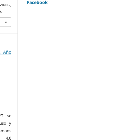
Facebook
VINO»,
5.
3. Año
YT se
 uso y
mmons
l 4.0