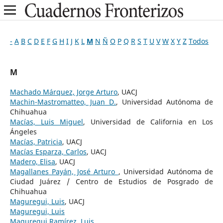
-
A
B
C
D
E
F
G
H
I
J
K
L
M
N
Ñ
O
P
Q
R
S
T
U
V
W
X
Y
Z
Todos
M
Machado Márquez, Jorge Arturo
, UACJ
Machin-Mastromatteo, Juan D.
, Universidad Autónoma de
Chihuahua
Macías, Luis Miguel
, Universidad de California en Los
Ángeles
Macías, Patricia
, UACJ
Macías Esparza, Carlos
, UACJ
Madero, Elisa
, UACJ
Magallanes Payán, José Arturo
, Universidad Autónoma de
Ciudad Juárez / Centro de Estudios de Posgrado de
Chihuahua
Maguregui, Luis
, UACJ
Maguregui, Luis
Maguregui Ramírez, Luis