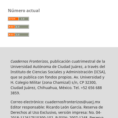
Número actual
Cuadernos Fronterizos
, publicación cuatrimestral de la
Universidad Autónoma de Ciudad Juárez, a través del
Instituto de Ciencias Sociales y Administración (ICSA),
que se publica con fondos propios. Av. Universidad y
H. Colegio Militar (zona Chamizal) s/n, CP 32300,
Ciudad Juárez, Chihuahua, México. Tel. +52 656 688
3859.
Correo electrónico: cuadernosfronterizos@uacj.mx
Editor responsable: Ricardo León García. Reserva de
Derechos al Uso Exclusivo, versión impresa: No. 04-
2018-112617515300-102, P-ISSN: 2007-1248. Reserva