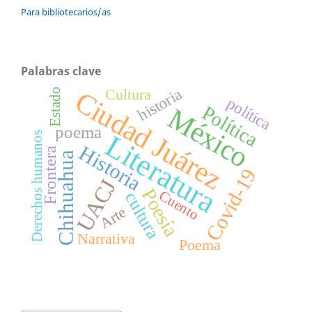
Para bibliotecarios/as
Palabras clave
historia
Cultura
Ciudad Juárez
Estado
política
Política
México
poema
Literatura
Derechos humanos
Historia
Frontera
Chihuahua
Covid-19
UACJ
Poesía
Cuento
cultura
Arte
Narrativa
Poema