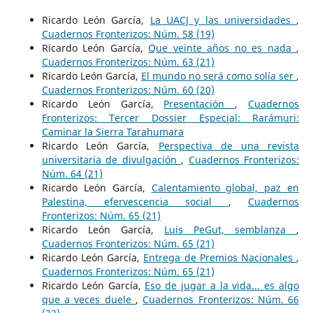
Ricardo León García,
La UACJ y las universidades
,
Cuadernos Fronterizos: Núm. 58 (19)
Ricardo León García,
Que veinte años no es nada
,
Cuadernos Fronterizos: Núm. 63 (21)
Ricardo León García,
El mundo no será como solía ser
,
Cuadernos Fronterizos: Núm. 60 (20)
Ricardo León García,
Presentación
,
Cuadernos
Fronterizos: Tercer Dossier Especial: Rarámuri:
Caminar la Sierra Tarahumara
Ricardo León García,
Perspectiva de una revista
universitaria de divulgación
,
Cuadernos Fronterizos:
Núm. 64 (21)
Ricardo León García,
Calentamiento global, paz en
Palestina, efervescencia social
,
Cuadernos
Fronterizos: Núm. 65 (21)
Ricardo León García,
Luis PeGut, semblanza
,
Cuadernos Fronterizos: Núm. 65 (21)
Ricardo León García,
Entrega de Premios Nacionales
,
Cuadernos Fronterizos: Núm. 65 (21)
Ricardo León García,
Eso de jugar a la vida... es algo
que a veces duele
,
Cuadernos Fronterizos: Núm. 66