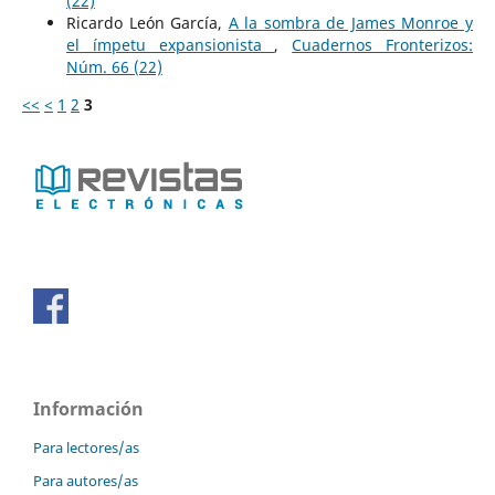
(22)
Ricardo León García,
A la sombra de James Monroe y
el ímpetu expansionista
,
Cuadernos Fronterizos:
Núm. 66 (22)
<<
<
1
2
3
Información
Para lectores/as
Para autores/as