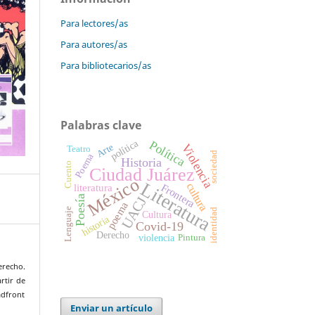
Para lectores/as
Para autores/as
Para bibliotecarios/as
Palabras clave
política
Política
Violencia
Arte
Teatro
sociedad
Poema
Historia
Cuento
Ciudad Juárez
México
Literatura
cultura
Frontera
literatura
Poesía
UACJ
poema
Lenguaje
identidad
Cultura
historia
Covid-19
Derecho
violencia
Pintura
erecho.
rtir de
adfront
Enviar un artículo