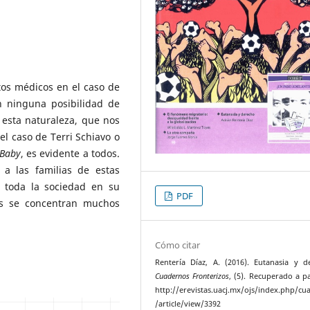
tos médicos en el caso de
 ninguna posibilidad de
 esta naturaleza, que nos
l caso de Terri Schiavo o
 Baby
, es evidente a todos.
a las familias de estas
a toda la sociedad en su
PDF
es se concentran muchos
Cómo citar
Rentería Díaz, A. (2016). Eutanasia y d
Cuadernos Fronterizos
, (5). Recuperado a pa
http://erevistas.uacj.mx/ojs/index.php/cu
/article/view/3392