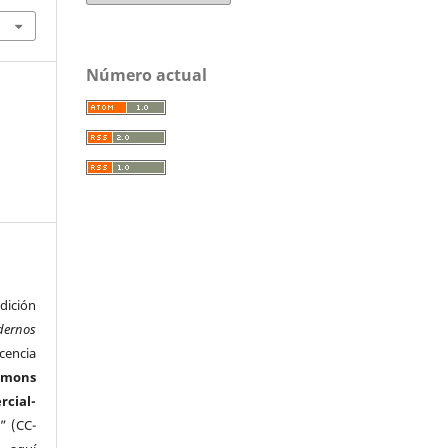
Número actual
ición
dernos
cencia
mmons
ial-
” (CC-