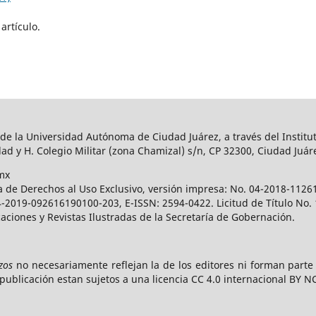
artículo.
 de la Universidad Autónoma de Ciudad Juárez, a través del Institut
ad y H. Colegio Militar (zona Chamizal) s/n, CP 32300, Ciudad Juár
mx
a de Derechos al Uso Exclusivo, versión impresa: No. 04-2018-112
 04-2019-092616190100-203, E-ISSN: 2594-0422. Licitud de Título No
caciones y Revistas Ilustradas de la Secretaría de Gobernación.
zos
no necesariamente reflejan la de los editores ni forman part
publicación estan sujetos a una licencia CC 4.0 internacional BY N