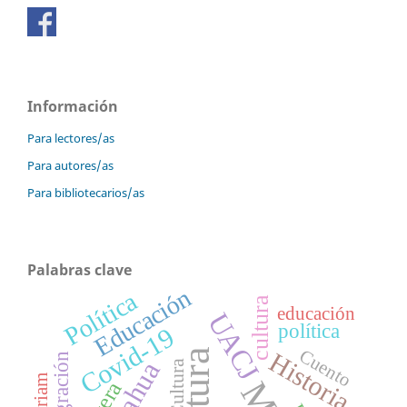
Información
Para lectores/as
Para autores/as
Para bibliotecarios/as
Palabras clave
Educación
Política
cultura
educación
UACJ
política
Covid-19
Cuento
Historia
Migración
Cultura