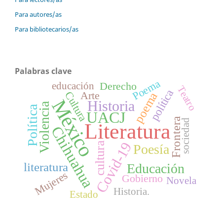
Para autores/as
Para bibliotecarios/as
Palabras clave
Poema
Derecho
educación
Teatro
política
Cultura
Arte
poema
México
Historia
Violencia
Política
UACJ
Frontera
sociedad
Literatura
Chihuahua
Covid-19
cultura
Poesía
literatura
Educación
Mujeres
Gobierno
Novela
Historia.
Estado