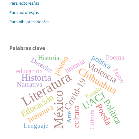
Para lectores/as
Para autores/as
Para bibliotecarios/as
Palabras clave
política
Poema
poema
Historia.
Derecho
historia
Violencia
Chihuahua
Teatro
educación
Literatura
Historia
Covid-19
Narrativa
Estado
UACJ
México
Educación
Política
Poesía
literatura
cultura
Cultura
Arte
Lenguaje