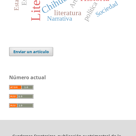
Chihuahua
Estado
Arte
Sociedad
política
literatura
Narrativa
Enviar un artículo
Número actual