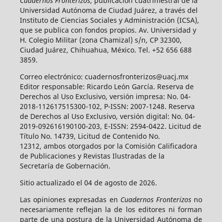
Cuadernos Fronterizos
, publicación cuatrimestral de la
Universidad Autónoma de Ciudad Juárez, a través del
Instituto de Ciencias Sociales y Administración (ICSA),
que se publica con fondos propios. Av. Universidad y
H. Colegio Militar (zona Chamizal) s/n, CP 32300,
Ciudad Juárez, Chihuahua, México. Tel. +52 656 688
3859.
Correo electrónico: cuadernosfronterizos@uacj.mx
Editor responsable: Ricardo León García. Reserva de
Derechos al Uso Exclusivo, versión impresa: No. 04-
2018-112617515300-102, P-ISSN: 2007-1248. Reserva
de Derechos al Uso Exclusivo, versión digital: No. 04-
2019-092616190100-203, E-ISSN: 2594-0422. Licitud de
Título No. 14739, Licitud de Contenido No.
12312, ambos otorgados por la Comisión Calificadora
de Publicaciones y Revistas Ilustradas de la
Secretaría de Gobernación.
Sitio actualizado el 04 de agosto de 2026.
Las opiniones expresadas en
Cuadernos Fronterizos
no
necesariamente reflejan la de los editores ni forman
parte de una postura de la Universidad Autónoma de