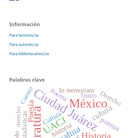
Información
Para lectores/as
Para autores/as
Para bibliotecarios/as
Palabras clave
Cuento
Ciudad Juárez
Poema
In memoriam
Derecho
Teatro
México
Poesía
cultura
Literatura
derecho
Cultura
Estadísticas
UACJ
poema
historia
Historia