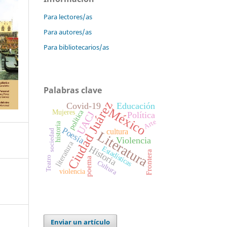
Para lectores/as
Para autores/as
Para bibliotecarios/as
Palabras clave
Ciudad Juárez
Covid-19
Educación
México
política
Mujeres
UACJ
Política
Arte
historia
Poesía
cultura
sociedad
Literatura
Violencia
literatura
Historia
Estadísticas
Frontera
Teatro
poema
Cultura
violencia
Enviar un artículo