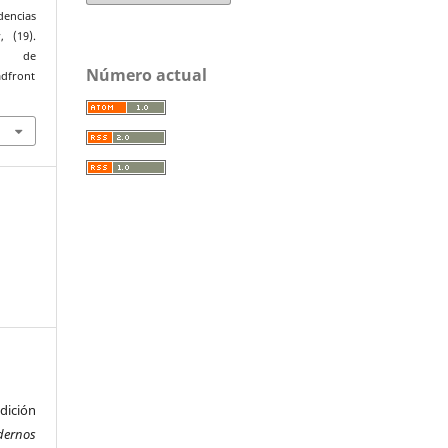
dencias
s
, (19).
r de
Número actual
adfront
ición
dernos