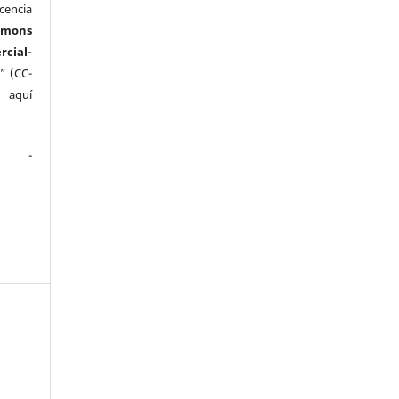
cencia
mmons
ial-
” (CC-
e aquí
.