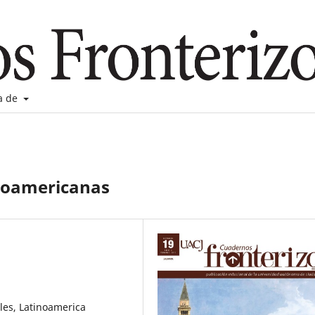
a de
noamericanas
les, Latinoamerica