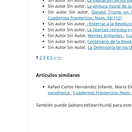
Sin autor Sin autor,
La exaltación de los p
Sin autor Sin autor,
La pintura mural de l
Sin autor Sin autor,
Donald Trump en l
Cuadernos Fronterizos: Núm. 38: (12)
Sin autor Sin autor,
¿Enterrar a la Revolu
Sin autor Sin autor,
La libertad religiosa y
Sin Autor Sin Autor,
Mentes brillantes
,
Cu
Sin autor Sin autor,
Centenario de la Revo
Sin Autor Sin Autor,
La Defensoría de los 
1
2
3
4
5
>
>>
Artículos similares
Rafael Carlos Hernández Infante, María E
sociológica
,
Cuadernos Fronterizos: Núm. 
También puede {advancedSearchLink} para este 