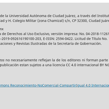
 de la Universidad Autónoma de Ciudad Juárez, a través del Institut
ad y H. Colegio Militar (zona Chamizal) s/n, CP 32300, Ciudad Juár
mx
a de Derechos al Uso Exclusivo, versión impresa: No. 04-2018-112
 04-2019-092616190100-203, E-ISSN: 2594-0422. Licitud de Título No
caciones y Revistas Ilustradas de la Secretaría de Gobernación.
zos
no necesariamente reflejan la de los editores ni forman part
publicación estan sujetos a una licencia CC 4.0 internacional BY N
ommons Reconocimiento-NoComercial-CompartirIgual 4.0 Internacio