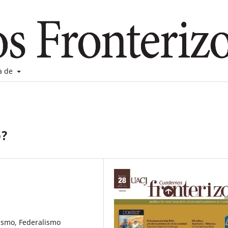
a de
o?
lismo, Federalismo