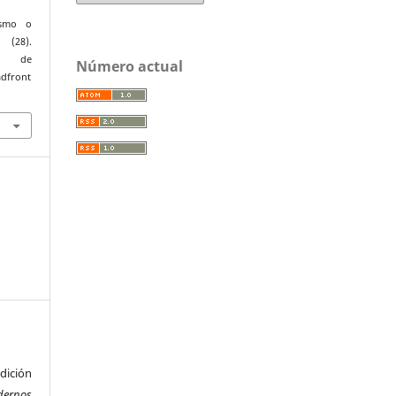
ismo o
 (28).
r de
Número actual
adfront
ición
dernos