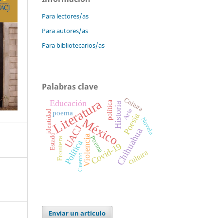
Para lectores/as
Para autores/as
Para bibliotecarios/as
Palabras clave
Cultura
Literatura
Educación
política
Historia
Arte
identidad
poema
Poesía
México
Novela
UACJ
Chihuahua
Estado
Violencia
Poema
Frontera
Política
Covid-19
cultura
Cuento
Enviar un artículo