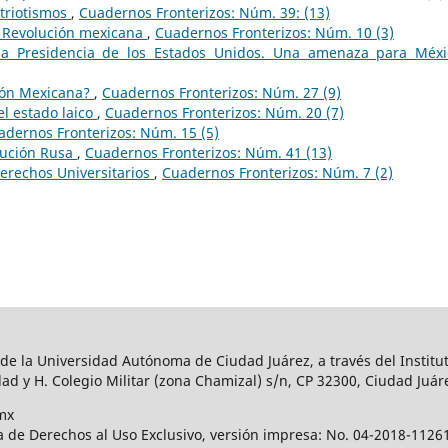
atriotismos
,
Cuadernos Fronterizos: Núm. 39: (13)
a Revolución mexicana
,
Cuadernos Fronterizos: Núm. 10 (3)
a Presidencia de los Estados Unidos. Una amenaza para Méx
ción Mexicana?
,
Cuadernos Fronterizos: Núm. 27 (9)
 el estado laico
,
Cuadernos Fronterizos: Núm. 20 (7)
adernos Fronterizos: Núm. 15 (5)
lución Rusa
,
Cuadernos Fronterizos: Núm. 41 (13)
Derechos Universitarios
,
Cuadernos Fronterizos: Núm. 7 (2)
 de la Universidad Autónoma de Ciudad Juárez, a través del Institut
ad y H. Colegio Militar (zona Chamizal) s/n, CP 32300, Ciudad Juár
mx
a de Derechos al Uso Exclusivo, versión impresa: No. 04-2018-112