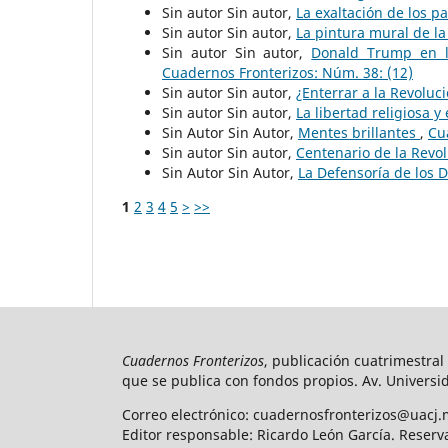
Sin autor Sin autor,
La exaltación de los p
Sin autor Sin autor,
La pintura mural de l
Sin autor Sin autor,
Donald Trump en l
Cuadernos Fronterizos: Núm. 38: (12)
Sin autor Sin autor,
¿Enterrar a la Revolu
Sin autor Sin autor,
La libertad religiosa y
Sin Autor Sin Autor,
Mentes brillantes
,
Cu
Sin autor Sin autor,
Centenario de la Revo
Sin Autor Sin Autor,
La Defensoría de los 
1
2
3
4
5
>
>>
Cuadernos Fronterizos
, publicación cuatrimestral
que se publica con fondos propios. Av. Universid
Correo electrónico: cuadernosfronterizos@uacj.
Editor responsable: Ricardo León García. Reserv