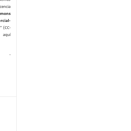
cencia
mmons
ial-
” (CC-
e aquí
.