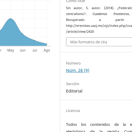
Cómo citar
Sin autor, S. autor. (2018). ¿Federal
centralismo?.
Cuadernos Fronterizos
,
Recuperado a parti
http://erevistas.uacj.mx/ojs/index.php/cu
/article/view/2420
Más formatos de cita
Número
Núm. 28 (9)
Sección
Editorial
Licencia
Todos los contenidos de la ed
electrónica de la revista
Cua