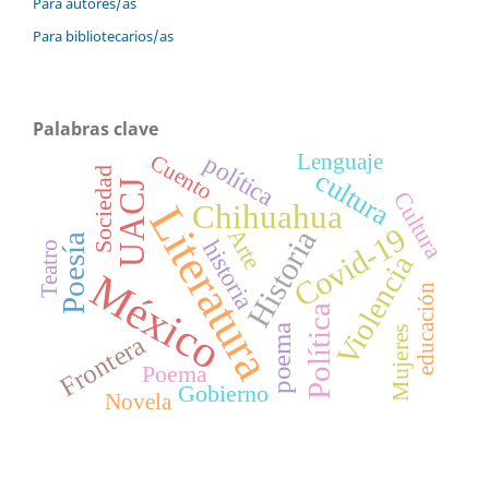
Para autores/as
Para bibliotecarios/as
Palabras clave
Lenguaje
Cuento
política
cultura
Sociedad
UACJ
Cultura
Chihuahua
Literatura
Covid-19
Arte
Historia
Poesía
historia
Teatro
Violencia
México
educación
Política
poema
Mujeres
Frontera
Poema
Gobierno
Novela