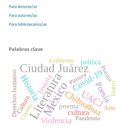
Para lectores/as
Para autores/as
Para bibliotecarios/as
Palabras clave
Gobierno
política
Ciudad Juárez
Poema
Covid-19
Derechos humanos
Literatura
Pintura
Historia
historia
México
Poesía
Teatro
UACJ
Chihuahua
Cultura
poema
Cuento
Arte
cultura
Pandemia
Violencia