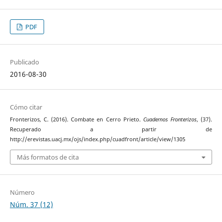
PDF
Publicado
2016-08-30
Cómo citar
Fronterizos, C. (2016). Combate en Cerro Prieto.
Cuadernos Fronterizos
, (37).
Recuperado a partir de
http://erevistas.uacj.mx/ojs/index.php/cuadfront/article/view/1305
Más formatos de cita
Número
Núm. 37 (12)