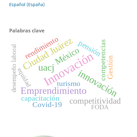
Español (España)
Palabras clave
rendimiento
Ciudad Juárez
pensión
competencias
desempeño laboral
México
Innovación
Gestión
uacj
equidad
innovación
turismo
Emprendimiento
capacitación
competitividad
Covid-19
FODA