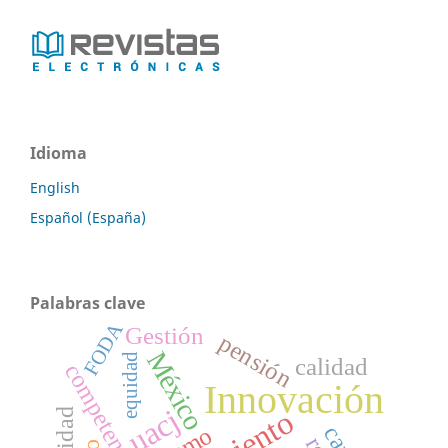
Idioma
English
Español (España)
Palabras clave
FODA
Gestión
pensión
México
equidad
calidad
competencias
Innovación
uacj