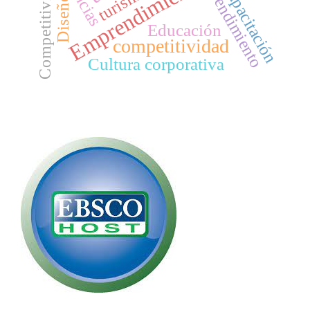
Emprendimiento
Competitividad
capacitación
turismo
rendimiento
Diseño
Educación
competitividad
Cultura corporativa