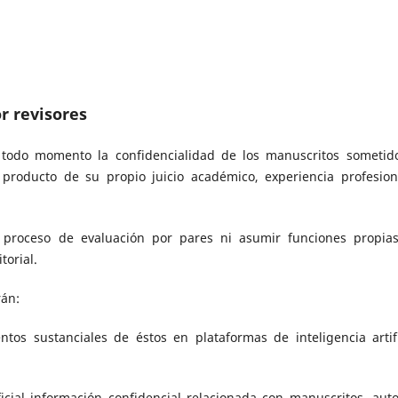
or revisores
 todo momento la confidencialidad de los manuscritos sometid
producto de su propio juicio académico, experiencia profesion
 el proceso de evaluación por pares ni asumir funciones propia
torial.
rán:
tos sustanciales de éstos en plataformas de inteligencia artifi
ficial información confidencial relacionada con manuscritos, auto