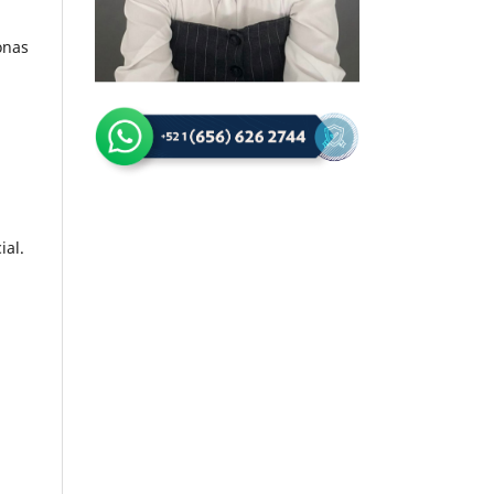
onas
ial.