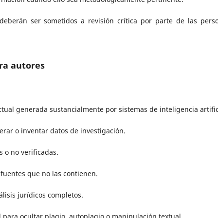
deberán ser sometidos a revisión crítica por parte de las pers
ara autores
tual generada sustancialmente por sistemas de inteligencia artific
alterar o inventar datos de investigación.
s o no verificadas.
a fuentes que no las contienen.
nálisis jurídicos completos.
l para ocultar plagio, autoplagio o manipulación textual.