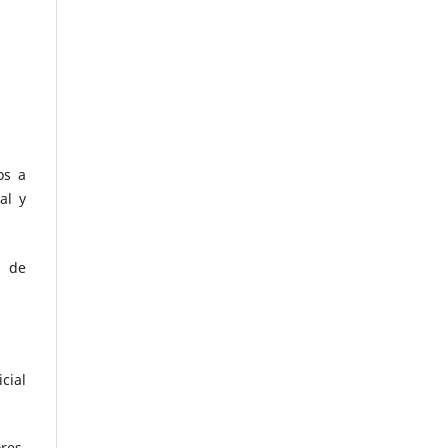
os a
al y
s de
cial
res,