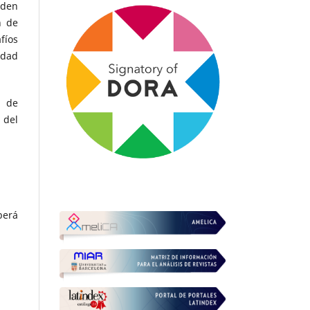
eden
n de
fíos
idad
s de
 del
berá