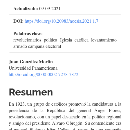
Actualizado:
09-09-2021
DOI:
https://doi.org/10.20983/noesis.2021.1.7
Palabras clave:
revolucionarios política Iglesia católica levantamiento
armado campaña electoral
Contenido
Juan González Morfín
Universidad Panamericana
principal
http://orcid.org/0000-0002-7278-7872
del
Resumen
artículo
En 1923, un grupo de católicos promovió la candidatura a la
presidencia de la República del general Ángel Flores,
revolucionario, con un papel destacado en la política regional
y amigo del presidente Álvaro Obregón. Su contendiente era
el general Plutarco Elías Calles. A pesar de una campaña