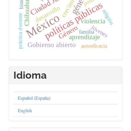
crecimiento
Ciudad Juárez
género
historia
Chihuahua
políticas públicas
desarrollo
religión
México
práctica docente
violencia
Género
Jóvenes
familia
aprendizaje
Gobierno abierto
autoeficacia
Idioma
Español (España)
English