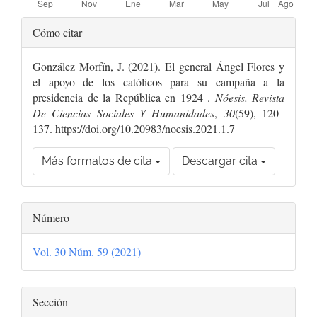
Detalles
Cómo citar
del
González Morfín, J. (2021). El general Ángel Flores y
artículo
el apoyo de los católicos para su campaña a la
presidencia de la República en 1924 .
Nóesis. Revista
De Ciencias Sociales Y Humanidades
,
30
(59), 120–
137. https://doi.org/10.20983/noesis.2021.1.7
Más formatos de cita
Descargar cita
Número
Vol. 30 Núm. 59 (2021)
Sección