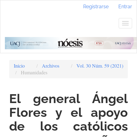
Navegación
Registrarse
Entrar
principal
Contenido
principal
Togg
Barra
navig
lateral
Inicio
Archivos
Vol. 30 Núm. 59 (2021)
Humanidades
El general Ángel
Flores y el apoyo
de los católicos