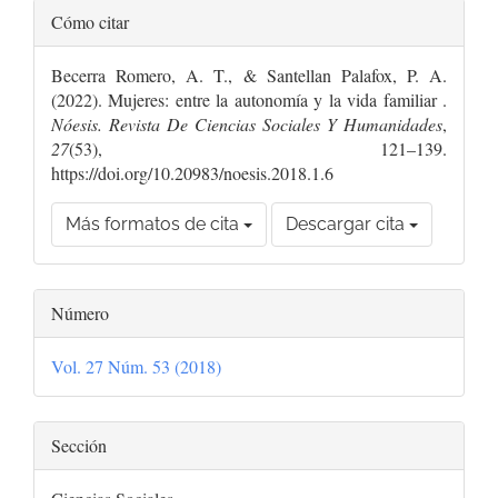
Detalles
Cómo citar
del
Becerra Romero, A. T., & Santellan Palafox, P. A.
artículo
(2022). Mujeres: entre la autonomía y la vida familiar .
Nóesis. Revista De Ciencias Sociales Y Humanidades
,
27
(53), 121–139.
https://doi.org/10.20983/noesis.2018.1.6
Más formatos de cita
Descargar cita
Número
Vol. 27 Núm. 53 (2018)
Sección