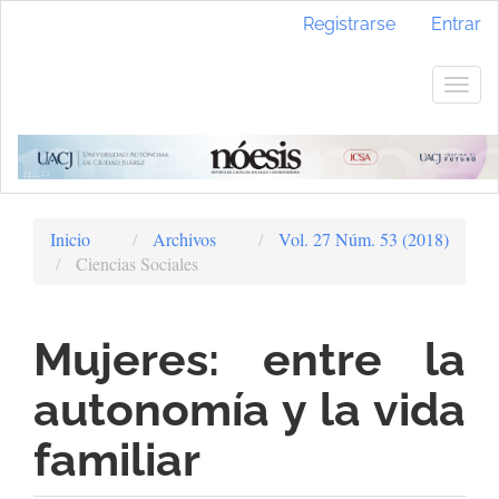
Navegación
Registrarse
Entrar
principal
Contenido
principal
Togg
Barra
navig
lateral
Inicio
Archivos
Vol. 27 Núm. 53 (2018)
Ciencias Sociales
Mujeres: entre la
autonomía y la vida
familiar