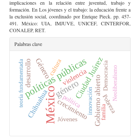
implicaciones en la relación entre juventud, trabajo y
formación. En Los jóvenes y el trabajo: la educación frente a
la exclusión social, coordinado por Enrique Pieck. pp. 457-
491. México: UIA, IMJUVE, UNICEF, CINTERFOR,
CONALEP, RET.
Palabras clave
Ciudad Juárez
políticas públicas
Género
cultura
desarrollo
teoría fundamentada
Democracia
Neoliberalismo
violencia
Gobierno abierto
género
México
innovación
Chihuahua
Pobreza
política
crecimiento
familia
Jóvenes